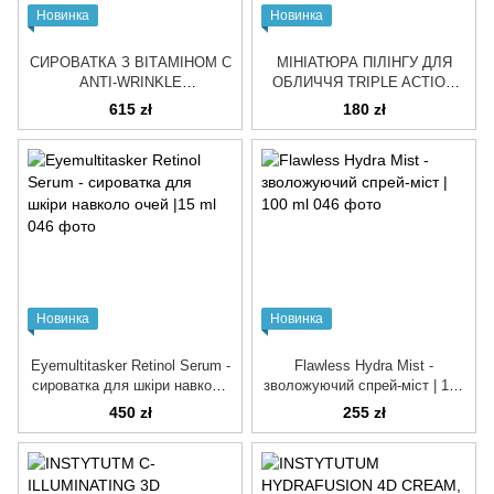
Новинка
Новинка
СИРОВАТКА З ВІТАМІНОМ С
МІНІАТЮРА ПІЛІНГУ ДЛЯ
ANTI-WRINKLE
ОБЛИЧЧЯ TRIPLE ACTION
BRIGHTENING CERUM (15%
RESURFACING PEEL | 20 ml
615 zł
180 zł
THD) | 30 ml
Новинка
Новинка
Eyemultitasker Retinol Serum -
Flawless Hydra Mist -
сироватка для шкіри навколо
зволожуючий спрей-міст | 100
очей |15 ml
ml
450 zł
255 zł