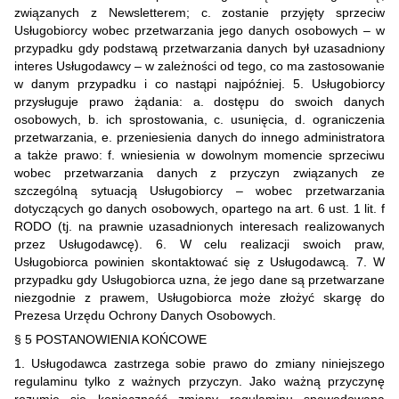
związanych z Newsletterem; c. zostanie przyjęty sprzeciw
Usługobiorcy wobec przetwarzania jego danych osobowych – w
przypadku gdy podstawą przetwarzania danych był uzasadniony
interes Usługodawcy – w zależności od tego, co ma zastosowanie
w danym przypadku i co nastąpi najpóźniej. 5. Usługobiorcy
przysługuje prawo żądania: a. dostępu do swoich danych
osobowych, b. ich sprostowania, c. usunięcia, d. ograniczenia
przetwarzania, e. przeniesienia danych do innego administratora
a także prawo: f. wniesienia w dowolnym momencie sprzeciwu
wobec przetwarzania danych z przyczyn związanych ze
szczególną sytuacją Usługobiorcy – wobec przetwarzania
dotyczących go danych osobowych, opartego na art. 6 ust. 1 lit. f
RODO (tj. na prawnie uzasadnionych interesach realizowanych
przez Usługodawcę). 6. W celu realizacji swoich praw,
Usługobiorca powinien skontaktować się z Usługodawcą. 7. W
przypadku gdy Usługobiorca uzna, że jego dane są przetwarzane
niezgodnie z prawem, Usługobiorca może złożyć skargę do
Prezesa Urzędu Ochrony Danych Osobowych.
§ 5 POSTANOWIENIA KOŃCOWE
1. Usługodawca zastrzega sobie prawo do zmiany niniejszego
regulaminu tylko z ważnych przyczyn. Jako ważną przyczynę