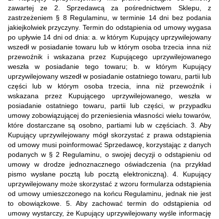
zawartej ze 2. Sprzedawcą za pośrednictwem Sklepu, z
zastrzeżeniem § 8 Regulaminu, w terminie 14 dni bez podania
jakiejkolwiek przyczyny. Termin do odstąpienia od umowy wygasa
po upływie 14 dni od dnia: a. w którym Kupujący uprzywilejowany
wszedł w posiadanie towaru lub w którym osoba trzecia inna niż
przewoźnik i wskazana przez Kupującego uprzywilejowanego
weszła w posiadanie tego towaru; b. w którym Kupujący
uprzywilejowany wszedł w posiadanie ostatniego towaru, partii lub
części lub w którym osoba trzecia, inna niż przewoźnik i
wskazana przez Kupującego uprzywilejowanego, weszła w
posiadanie ostatniego towaru, partii lub części, w przypadku
umowy zobowiązującej do przeniesienia własności wielu towarów,
które dostarczane są osobno, partiami lub w częściach. 3. Aby
Kupujący uprzywilejowany mógł skorzystać z prawa odstąpienia
od umowy musi poinformować Sprzedawcę, korzystając z danych
podanych w § 2 Regulaminu, o swojej decyzji o odstąpieniu od
umowy w drodze jednoznacznego oświadczenia (na przykład
pismo wysłane pocztą lub pocztą elektroniczną). 4. Kupujący
uprzywilejowany może skorzystać z wzoru formularza odstąpienia
od umowy umieszczonego na końcu Regulaminu, jednak nie jest
to obowiązkowe. 5. Aby zachować termin do odstąpienia od
umowy wystarczy, że Kupujący uprzywilejowany wyśle informację