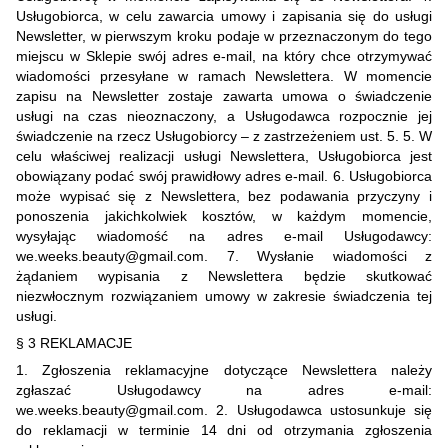
Usługobiorca, w celu zawarcia umowy i zapisania się do usługi
Newsletter, w pierwszym kroku podaje w przeznaczonym do tego
miejscu w Sklepie swój adres e-mail, na który chce otrzymywać
wiadomości przesyłane w ramach Newslettera. W momencie
zapisu na Newsletter zostaje zawarta umowa o świadczenie
usługi na czas nieoznaczony, a Usługodawca rozpocznie jej
świadczenie na rzecz Usługobiorcy – z zastrzeżeniem ust. 5. 5. W
celu właściwej realizacji usługi Newslettera, Usługobiorca jest
obowiązany podać swój prawidłowy adres e-mail. 6. Usługobiorca
może wypisać się z Newslettera, bez podawania przyczyny i
ponoszenia jakichkolwiek kosztów, w każdym momencie,
wysyłając wiadomość na adres e-mail Usługodawcy:
we.weeks.beauty@gmail.com. 7. Wysłanie wiadomości z
żądaniem wypisania z Newslettera będzie skutkować
niezwłocznym rozwiązaniem umowy w zakresie świadczenia tej
usługi.
§ 3 REKLAMACJE
1. Zgłoszenia reklamacyjne dotyczące Newslettera należy
zgłaszać Usługodawcy na adres e-mail:
we.weeks.beauty@gmail.com. 2. Usługodawca ustosunkuje się
do reklamacji w terminie 14 dni od otrzymania zgłoszenia