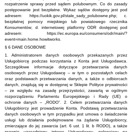
rozpatrzenie sprawy przed sądem polubownym. Co do zasady
postępowanie jest bezpłatne. Wykaz sądów dostępny jest pod
adresem: https://uokik.gov.pl/stale_sady_polubowne.php; c.
bezpłatnej pomocy miejskiego lub powiatowego rzecznika
Konsumentów; d. internetowej platformy ODR dostępnej pod
adresem: https://ec.europa.eu/consumers/odr/main/?
event=main.home.howitworks.
§ 6 DANE OSOBOWE
1. Administratorem danych osobowych przekazanych przez
Usługobiorcę podczas korzystania z Konta jest Usługodawca.
Szczegółowe informacje dotyczące przetwarzania danych
osobowych przez Usługodawcę – w tym o pozostałych celach
oraz podstawach przetwarzania danych, a także o odbiorcach
danych, znajdują się w dostępnej w Sklepie Polityce prywatności
– ze względu na zasadę przejrzystości, zawartą w ogólnym
rozporządzeniu Parlamentu Europejskiego i Rady (UE) o
ochronie danych – „RODO”. 2. Celem przetwarzania danych
Usługobiorcy jest prowadzenie Konta. Podstawą przetwarzania
danych osobowych w tym przypadku jest umowa o świadczenie
usługi lub działania podejmowane na żądanie Usługobiorcy,
zmierzające do jej zawarcia (art. 6 ust. 1 lit. b RODO), a także
prawnie uzasadniony interes Usługodawcy, polegający na