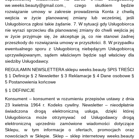
we.weeks.beauty@gmail.com., czego skutkiem będzie
rozwiązanie umowy w zakresie prowadzenia Konta z chwilą
wejścia w życie planowanej zmiany lub wcześniej, jeśli
Usługobiorca zgłosi takie żądanie. 7. W sytuacji gdy Usługobiorca
nie wyrazi sprzeciwu dla planowanej zmiany do chwili wejścia jej
w życie przyjmuje się, że akceptuje ją, co nie stanowi żadnej
przeszkody do rozwiązania umowy w przyszłości. 8. W przypadku
ewentualnego sporu z Usługobiorcą niebędącym Usługobiorcą
uprzywilejowanym, sądem właściwym będzie sąd właściwy dla
siedziby Usługodawcy.
REGULAMIN NEWSLETTERA sklepu weeks.beauty SPIS TREŚCI
§ 1 Definicje § 2 Newsletter § 3 Reklamacje § 4 Dane osobowe §
5 Postanowienia końcowe
§ 1 DEFINICJE
Konsument – konsument w rozumieniu przepisów ustawy z dnia
23 kwietnia 1964 r. Kodeks cywilny. Newsletter – nieodpłatnie
świadczona drogą elektroniczną usługa, dzięki której
Usługobiorca może otrzymywać od Usługodawcy drogą
elektroniczną uprzednio zamówione wiadomości dotyczące
Sklepu, w tym informacje o ofertach, promocjach oraz
nowościach w Sklepie. Sklep – sklep internetowy weeks.beauty