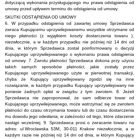
dotyczącą wykonania przysługującego mu prawa odstąpienia od
umowy przed upływem terminu do odstąpienia od umowy.
SKUTKI ODSTĄPIENIA OD UMOWY
6. W przypadku odstąpienia od zawartej umowy Sprzedawca
zwraca Kupującemu uprzywilejowanemu wszystkie otrzymane od
niego płatności (z wyjątkiem koszty dostarczenia towaru ),
niezwłocznie, a w każdym przypadku nie później niż 14 dni od
dnia, w którym Sprzedawca został poinformowany o decyzji
Kupującego uprzywilejowanego o wykonaniu prawa odstąpienia
od umowy. 7. Zwrotu płatności Sprzedawca dokona przy użyciu
takich samych sposobów płatności, jakie zostały przez
Kupującego uprzywilejowanego użyte w pierwotnej transakcji,
chyba że Kupujący uprzywilejowany zgodzi się na inne
rozwiązanie, w każdym przypadku Kupujący uprzywilejowany nie
poniesie żadnych opłat w związku z tym zwrotem. 8. Jeżeli
Sprzedawca nie zaproponował, że sam odbierze towar od
Kupującego uprzywilejowanego, może wstrzymać się ze zwrotem
płatności do czasu otrzymania towaru lub do czasu dostarczenia
mu dowodu jego odesłania, w zależności od tego, które zdarzenie
nastąpi wcześniej. 9. Sprzedawca prosi o zwracanie towaru na
adres: ul.Wroclawska 53M, 30-011 Krakow niezwłocznie, a w
każdym razie nie później niż 14 dni od dnia, w którym Kupujący