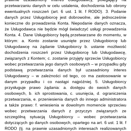
przetwarzaniu danych w celu ustalenia, dochodzenia lub obrony
ewentualnych roszczeń (art. 6 ust. 1 lit. f RODO). 3. Podanie
danych przez Usługobiorcę jest dobrowolne, ale jednocześnie
konieczne do prowadzenia Konta. Niepodanie danych oznacza,
że Usługodawca nie będzie mógł świadczyć usługi prowadzenia
Konta. 4. Dane Usługobiorcy będą przetwarzane do momentu, w
którym: a. Konto zostanie usunięte przez Usługobiorcę lub
Usługodawcę na żądanie Usługobiorcy b. ustanie możliwość
dochodzenia roszczeń przez Usługobiorcę lub Usługodawcę,
związanych z Kontem; c. zostanie przyjęty sprzeciw Usługobiorcy
wobec przetwarzania jego danych osobowych – w przypadku gdy
podstawą przetwarzania danych był uzasadniony interes
Usługodawcy – w zależności od tego, co ma zastosowanie w
danym przypadku i co nastąpi najpóźniej. 5. Usługobiorcy
przysługuje prawo żądania: a. dostępu do swoich danych
osobowych, b. ich sprostowania, c. usunięcia, d. ograniczenia
przetwarzania, e. przeniesienia danych do innego administratora
a także prawo: f. wniesienia w dowolnym momencie sprzeciwu
wobec przetwarzania danych z przyczyn związanych ze
szczególną sytuacją Usługobiorcy – wobec przetwarzania
dotyczących go danych osobowych, opartego na art. 6 ust. 1 lit. f
RODO (tj. na prawnie uzasadnionych interesach realizowanych