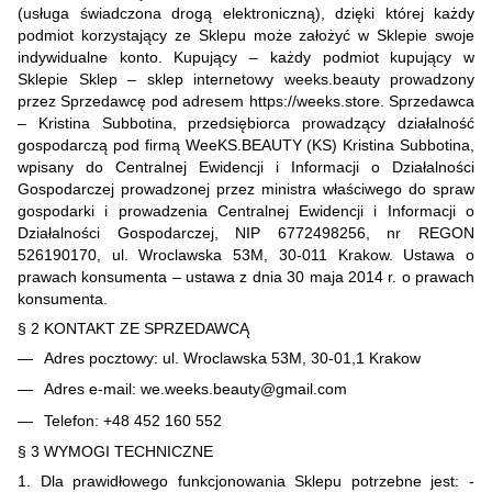
(usługa świadczona drogą elektroniczną), dzięki której każdy
podmiot korzystający ze Sklepu może założyć w Sklepie swoje
indywidualne konto. Kupujący – każdy podmiot kupujący w
Sklepie Sklep – sklep internetowy weeks.beauty prowadzony
przez Sprzedawcę pod adresem https://weeks.store. Sprzedawca
– Kristina Subbotina, przedsiębiorca prowadzący działalność
gospodarczą pod firmą WeeKS.BEAUTY (KS) Kristina Subbotina,
wpisany do Centralnej Ewidencji i Informacji o Działalności
Gospodarczej prowadzonej przez ministra właściwego do spraw
gospodarki i prowadzenia Centralnej Ewidencji i Informacji o
Działalności Gospodarczej, NIP 6772498256, nr REGON
526190170, ul. Wroclawska 53M, 30-011 Krakow. Ustawa o
prawach konsumenta – ustawa z dnia 30 maja 2014 r. o prawach
konsumenta.
§ 2 KONTAKT ZE SPRZEDAWCĄ
Adres pocztowy: ul. Wroclawska 53M, 30-01,1 Krakow
Adres e-mail: we.weeks.beauty@gmail.com
Telefon: +48 452 160 552
§ 3 WYMOGI TECHNICZNE
1. Dla prawidłowego funkcjonowania Sklepu potrzebne jest: -