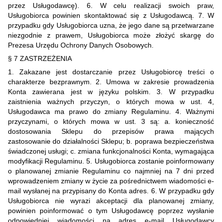
przez Usługodawcę). 6. W celu realizacji swoich praw,
Usługobiorca powinien skontaktować się z Usługodawcą. 7. W
przypadku gdy Usługobiorca uzna, że jego dane są przetwarzane
niezgodnie z prawem, Usługobiorca może złożyć skargę do
Prezesa Urzędu Ochrony Danych Osobowych.
§ 7 ZASTRZEŻENIA
1. Zakazane jest dostarczanie przez Usługobiorcę treści o
charakterze bezprawnym. 2. Umowa w zakresie prowadzenia
Konta zawierana jest w języku polskim. 3. W przypadku
zaistnienia ważnych przyczyn, o których mowa w ust. 4,
Usługodawca ma prawo do zmiany Regulaminu. 4. Ważnymi
przyczynami, o których mowa w ust. 3 są: a. konieczność
dostosowania Sklepu do przepisów prawa mających
zastosowanie do działalności Sklepu; b. poprawa bezpieczeństwa
świadczonej usługi; c. zmiana funkcjonalności Konta, wymagająca
modyfikacji Regulaminu. 5. Usługobiorca zostanie poinformowany
o planowanej zmianie Regulaminu co najmniej na 7 dni przed
wprowadzeniem zmiany w życie za pośrednictwem wiadomości e-
mail wysłanej na przypisany do Konta adres. 6. W przypadku gdy
Usługobiorca nie wyrazi akceptacji dla planowanej zmiany,
powinien poinformować o tym Usługodawcę poprzez wysłanie
odpowiedniej wiadomości na adres e-mail Usługodawcy