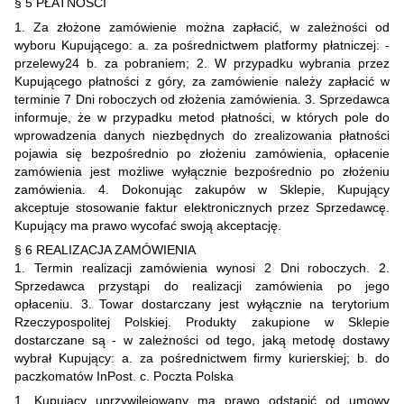
§ 5 PŁATNOŚCI
1. Za złożone zamówienie można zapłacić, w zależności od
wyboru Kupującego: a. za pośrednictwem platformy płatniczej: -
przelewy24 b. za pobraniem; 2. W przypadku wybrania przez
Kupującego płatności z góry, za zamówienie należy zapłacić w
terminie 7 Dni roboczych od złożenia zamówienia. 3. Sprzedawca
informuje, że w przypadku metod płatności, w których pole do
wprowadzenia danych niezbędnych do zrealizowania płatności
pojawia się bezpośrednio po złożeniu zamówienia, opłacenie
zamówienia jest możliwe wyłącznie bezpośrednio po złożeniu
zamówienia. 4. Dokonując zakupów w Sklepie, Kupujący
akceptuje stosowanie faktur elektronicznych przez Sprzedawcę.
Kupujący ma prawo wycofać swoją akceptację.
§ 6 REALIZACJA ZAMÓWIENIA
1. Termin realizacji zamówienia wynosi 2 Dni roboczych. 2.
Sprzedawca przystąpi do realizacji zamówienia po jego
opłaceniu. 3. Towar dostarczany jest wyłącznie na terytorium
Rzeczypospolitej Polskiej. Produkty zakupione w Sklepie
dostarczane są - w zależności od tego, jaką metodę dostawy
wybrał Kupujący: a. za pośrednictwem firmy kurierskiej; b. do
paczkomatów InPost. c. Poczta Polska
1. Kupujący uprzywilejowany ma prawo odstąpić od umowy