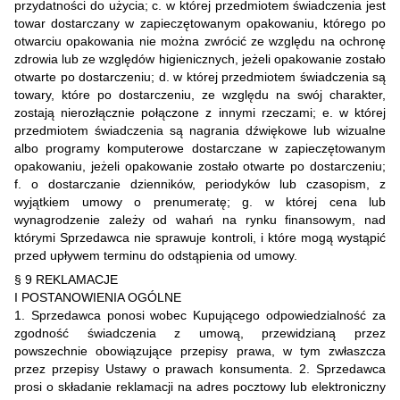
przydatności do użycia; c. w której przedmiotem świadczenia jest
towar dostarczany w zapieczętowanym opakowaniu, którego po
otwarciu opakowania nie można zwrócić ze względu na ochronę
zdrowia lub ze względów higienicznych, jeżeli opakowanie zostało
otwarte po dostarczeniu; d. w której przedmiotem świadczenia są
towary, które po dostarczeniu, ze względu na swój charakter,
zostają nierozłącznie połączone z innymi rzeczami; e. w której
przedmiotem świadczenia są nagrania dźwiękowe lub wizualne
albo programy komputerowe dostarczane w zapieczętowanym
opakowaniu, jeżeli opakowanie zostało otwarte po dostarczeniu;
f. o dostarczanie dzienników, periodyków lub czasopism, z
wyjątkiem umowy o prenumeratę; g. w której cena lub
wynagrodzenie zależy od wahań na rynku finansowym, nad
którymi Sprzedawca nie sprawuje kontroli, i które mogą wystąpić
przed upływem terminu do odstąpienia od umowy.
§ 9 REKLAMACJE
I POSTANOWIENIA OGÓLNE
1. Sprzedawca ponosi wobec Kupującego odpowiedzialność za
zgodność świadczenia z umową, przewidzianą przez
powszechnie obowiązujące przepisy prawa, w tym zwłaszcza
przez przepisy Ustawy o prawach konsumenta. 2. Sprzedawca
prosi o składanie reklamacji na adres pocztowy lub elektroniczny