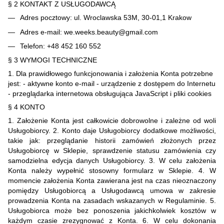
§ 2 KONTAKT Z USŁUGODAWCĄ
Adres pocztowy: ul. Wroclawska 53M, 30-01,1 Krakow
Adres e-mail: we.weeks.beauty@gmail.com
Telefon: +48 452 160 552
§ 3 WYMOGI TECHNICZNE
1. Dla prawidłowego funkcjonowania i założenia Konta potrzebne
jest: - aktywne konto e-mail - urządzenie z dostępem do Internetu
- przeglądarka internetowa obsługująca JavaScript i pliki cookies
§ 4 KONTO
1. Założenie Konta jest całkowicie dobrowolne i zależne od woli
Usługobiorcy. 2. Konto daje Usługobiorcy dodatkowe możliwości,
takie jak: przeglądanie historii zamówień złożonych przez
Usługobiorcę w Sklepie, sprawdzenie statusu zamówienia czy
samodzielna edycja danych Usługobiorcy. 3. W celu założenia
Konta należy wypełnić stosowny formularz w Sklepie. 4. W
momencie założenia Konta zawierana jest na czas nieoznaczony
pomiędzy Usługobiorcą a Usługodawcą umowa w zakresie
prowadzenia Konta na zasadach wskazanych w Regulaminie. 5.
Usługobiorca może bez ponoszenia jakichkolwiek kosztów w
każdym czasie zrezygnować z Konta. 6. W celu dokonania