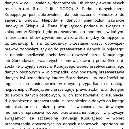
danych w celu ustalenia, dochodzenia lub obrony ewentualnych
roszczeń (art. 6 ust. 1 lit. f RODO). 3. Podanie danych przez
Kupującego jest dobrowolne, ale jednocześnie konieczne do
zawarcia umowy. Niepodanie danych uniemożliwi zawarcie
umowy w Sklepie. 4. Dane Kupującego podane w związku z
zakupami w Sklepie będą przetwarzane do momentu, w którym:
a. przestanie obowiązywać umowa zawarta między Kupującym a
Sprzedawcą; b. na Sprzedawcy przestanie ciążyć obowiązek
prawny, zobowiązujący go do przetwarzania danych Kupującego;
c. ustanie możliwość dochodzenia roszczeń przez Kupującego
lub Sprzedawcę, związanych z umową zawartą przez Sklep; d.
zostanie przyjęty sprzeciw Kupującego wobec przetwarzania jego
danych osobowych – w przypadku gdy podstawą przetwarzania
danych był uzasadniony interes Sprzedawcy – w zależności od
tego, co ma zastosowanie w danym przypadku i co nastąpi
najpóźniej. 5. Kupującemu przysługuje prawo żądania: a. dostępu
do swoich danych osobowych, b. ich sprostowania, c. usunięcia,
d. ograniczenia przetwarzania, e. przeniesienia danych do innego
administratora a także prawo: f. wniesienia w dowolnym
momencie sprzeciwu wobec przetwarzania danych z przyczyn
związanych ze szczególną sytuacją Kupującego – wobec
przetwarzania dotyczących go danych osobowych, opartego na