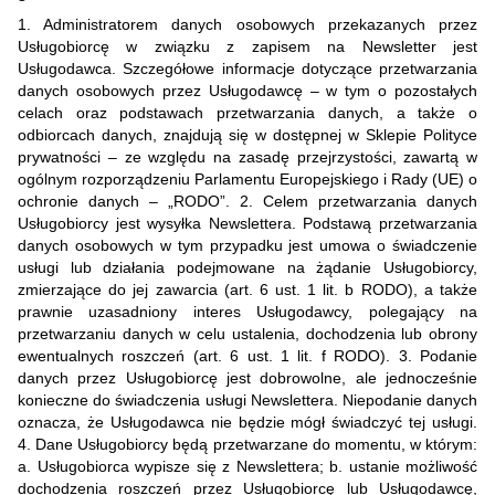
1. Administratorem danych osobowych przekazanych przez
Usługobiorcę w związku z zapisem na Newsletter jest
Usługodawca. Szczegółowe informacje dotyczące przetwarzania
danych osobowych przez Usługodawcę – w tym o pozostałych
celach oraz podstawach przetwarzania danych, a także o
odbiorcach danych, znajdują się w dostępnej w Sklepie Polityce
prywatności – ze względu na zasadę przejrzystości, zawartą w
ogólnym rozporządzeniu Parlamentu Europejskiego i Rady (UE) o
ochronie danych – „RODO”. 2. Celem przetwarzania danych
Usługobiorcy jest wysyłka Newslettera. Podstawą przetwarzania
danych osobowych w tym przypadku jest umowa o świadczenie
usługi lub działania podejmowane na żądanie Usługobiorcy,
zmierzające do jej zawarcia (art. 6 ust. 1 lit. b RODO), a także
prawnie uzasadniony interes Usługodawcy, polegający na
przetwarzaniu danych w celu ustalenia, dochodzenia lub obrony
ewentualnych roszczeń (art. 6 ust. 1 lit. f RODO). 3. Podanie
danych przez Usługobiorcę jest dobrowolne, ale jednocześnie
konieczne do świadczenia usługi Newslettera. Niepodanie danych
oznacza, że Usługodawca nie będzie mógł świadczyć tej usługi.
4. Dane Usługobiorcy będą przetwarzane do momentu, w którym:
a. Usługobiorca wypisze się z Newslettera; b. ustanie możliwość
dochodzenia roszczeń przez Usługobiorcę lub Usługodawcę,