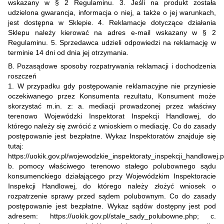
wskazany w § 2 Regulaminu. 3. Jeśli na produkt została
udzielona gwarancja, informacja o niej, a także o jej warunkach,
jest dostępna w Sklepie. 4. Reklamacje dotyczące działania
Sklepu należy kierować na adres e-mail wskazany w § 2
Regulaminu. 5. Sprzedawca udzieli odpowiedzi na reklamację w
terminie 14 dni od dnia jej otrzymania.
B. Pozasądowe sposoby rozpatrywania reklamacji i dochodzenia
roszczeń
1. W przypadku gdy postępowanie reklamacyjne nie przyniesie
oczekiwanego przez Konsumenta rezultatu, Konsument może
skorzystać m.in. z: a. mediacji prowadzonej przez właściwy
terenowo Wojewódzki Inspektorat Inspekcji Handlowej, do
którego należy się zwrócić z wnioskiem o mediację. Co do zasady
postępowanie jest bezpłatne. Wykaz Inspektoratów znajduje się
tutaj:
https://uokik.gov.pl/wojewodzkie_inspektoraty_inspekcji_handlowej.
b. pomocy właściwego terenowo stałego polubownego sądu
konsumenckiego działającego przy Wojewódzkim Inspektoracie
Inspekcji Handlowej, do którego należy złożyć wniosek o
rozpatrzenie sprawy przed sądem polubownym. Co do zasady
postępowanie jest bezpłatne. Wykaz sądów dostępny jest pod
adresem: https://uokik.gov.pl/stale_sady_polubowne.php; c.