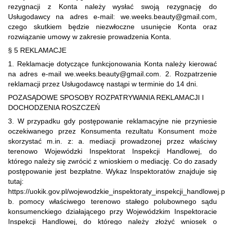
rezygnacji z Konta należy wysłać swoją rezygnację do
Usługodawcy na adres e-mail: we.weeks.beauty@gmail.com,
czego skutkiem będzie niezwłoczne usunięcie Konta oraz
rozwiązanie umowy w zakresie prowadzenia Konta.
§ 5 REKLAMACJE
1. Reklamacje dotyczące funkcjonowania Konta należy kierować
na adres e-mail we.weeks.beauty@gmail.com. 2. Rozpatrzenie
reklamacji przez Usługodawcę nastąpi w terminie do 14 dni.
POZASĄDOWE SPOSOBY ROZPATRYWANIA REKLAMACJI I
DOCHODZENIA ROSZCZEŃ
3. W przypadku gdy postępowanie reklamacyjne nie przyniesie
oczekiwanego przez Konsumenta rezultatu Konsument może
skorzystać m.in. z: a. mediacji prowadzonej przez właściwy
terenowo Wojewódzki Inspektorat Inspekcji Handlowej, do
którego należy się zwrócić z wnioskiem o mediację. Co do zasady
postępowanie jest bezpłatne. Wykaz Inspektoratów znajduje się
tutaj:
https://uokik.gov.pl/wojewodzkie_inspektoraty_inspekcji_handlowej.
b. pomocy właściwego terenowo stałego polubownego sądu
konsumenckiego działającego przy Wojewódzkim Inspektoracie
Inspekcji Handlowej, do którego należy złożyć wniosek o