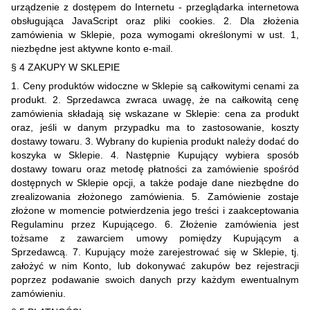
urządzenie z dostępem do Internetu - przeglądarka internetowa
obsługująca JavaScript oraz pliki cookies. 2. Dla złożenia
zamówienia w Sklepie, poza wymogami określonymi w ust. 1,
niezbędne jest aktywne konto e-mail.
§ 4 ZAKUPY W SKLEPIE
1. Ceny produktów widoczne w Sklepie są całkowitymi cenami za
produkt. 2. Sprzedawca zwraca uwagę, że na całkowitą cenę
zamówienia składają się wskazane w Sklepie: cena za produkt
oraz, jeśli w danym przypadku ma to zastosowanie, koszty
dostawy towaru. 3. Wybrany do kupienia produkt należy dodać do
koszyka w Sklepie. 4. Następnie Kupujący wybiera sposób
dostawy towaru oraz metodę płatności za zamówienie spośród
dostępnych w Sklepie opcji, a także podaje dane niezbędne do
zrealizowania złożonego zamówienia. 5. Zamówienie zostaje
złożone w momencie potwierdzenia jego treści i zaakceptowania
Regulaminu przez Kupującego. 6. Złożenie zamówienia jest
tożsame z zawarciem umowy pomiędzy Kupującym a
Sprzedawcą. 7. Kupujący może zarejestrować się w Sklepie, tj.
założyć w nim Konto, lub dokonywać zakupów bez rejestracji
poprzez podawanie swoich danych przy każdym ewentualnym
zamówieniu.