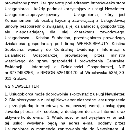
prowadzony przez Usługodawcę pod adresem https://weeks.store
Usługobiorca - każdy podmiot korzystający z usługi Newsletter.
Usługobiorca uprzywilejowany – Usługobiorca, który jest
Konsumentem lub osobą fizyczną zawierającą z Usługodawcą
umowę bezpośrednio związaną z jej działalnością gospodarczą,
ale nieposiadającą dla niej charakteru zawodowego.
Usługodawca - Kristina Subbotina, przedsiębiorca prowadzący
działalność gospodarczą pod firmą WEEKS.BEAUTY Kristina
Subbotina, wpisany do Centralnej Ewidencji i Informacji o
Działalności Gospodarczej prowadzonej przez ministra
właściwego do spraw gospodarki i prowadzenia Centralnej
Ewidencji i Informacji o Działalności Gospodarczej, NIP
nr 6772498256, nr REGON 526190170, ul. Wroclawska 53M, 30-
011 Krakow.
§ 2 NEWSLETTER
1. Usługobiorca może dobrowolnie skorzystać z usługi Newsletter.
2. Dla skorzystania z usługi Newsletter niezbędne jest urządzenie
z przeglądarką internetową w najnowszej wersji, obsługującą
JavaScript oraz pliki cookies, z dostępem do sieci Internet oraz
aktywne konto e-mail. 3. Wiadomości e-mail wysyłane w ramach
tej usługi wysyłane będą na adres e-mail podany przez
Usługobiorcę w momencie zapisywania się do Newslettera. 4.