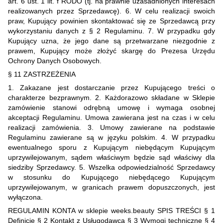
art. 6 ust. 1 lit. f RODO (tj. na prawnie uzasadnionych interesach
realizowanych przez Sprzedawcę). 6. W celu realizacji swoich
praw, Kupujący powinien skontaktować się ze Sprzedawcą przy
wykorzystaniu danych z § 2 Regulaminu. 7. W przypadku gdy
Kupujący uzna, że jego dane są przetwarzane niezgodnie z
prawem, Kupujący może złożyć skargę do Prezesa Urzędu
Ochrony Danych Osobowych.
§ 11 ZASTRZEŻENIA
1. Zakazane jest dostarczanie przez Kupującego treści o
charakterze bezprawnym. 2. Każdorazowo składane w Sklepie
zamówienie stanowi odrębną umowę i wymaga osobnej
akceptacji Regulaminu. Umowa zawierana jest na czas i w celu
realizacji zamówienia. 3. Umowy zawierane na podstawie
Regulaminu zawierane są w języku polskim. 4. W przypadku
ewentualnego sporu z Kupującym niebędącym Kupującym
uprzywilejowanym, sądem właściwym będzie sąd właściwy dla
siedziby Sprzedawcy. 5. Wszelka odpowiedzialność Sprzedawcy
w stosunku do Kupującego niebędącego Kupującym
uprzywilejowanym, w granicach prawem dopuszczonych, jest
wyłączona.
REGULAMIN KONTA w sklepie weeks.beauty SPIS TREŚCI § 1
Definicje § 2 Kontakt z Usługodawcą § 3 Wymogi techniczne § 4