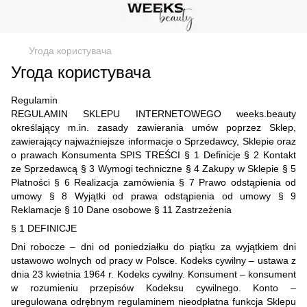
Угода користувача
Угода користувача
Regulamin
REGULAMIN SKLEPU INTERNETOWEGO weeks.beauty
określający m.in. zasady zawierania umów poprzez Sklep,
zawierający najważniejsze informacje o Sprzedawcy, Sklepie oraz
o prawach Konsumenta SPIS TREŚCI § 1 Definicje § 2 Kontakt
ze Sprzedawcą § 3 Wymogi techniczne § 4 Zakupy w Sklepie § 5
Płatności § 6 Realizacja zamówienia § 7 Prawo odstąpienia od
umowy § 8 Wyjątki od prawa odstąpienia od umowy § 9
Reklamacje § 10 Dane osobowe § 11 Zastrzeżenia
§ 1 DEFINICJE
Dni robocze – dni od poniedziałku do piątku za wyjątkiem dni
ustawowo wolnych od pracy w Polsce. Kodeks cywilny – ustawa z
dnia 23 kwietnia 1964 r. Kodeks cywilny. Konsument – konsument
w rozumieniu przepisów Kodeksu cywilnego. Konto –
uregulowana odrębnym regulaminem nieodpłatna funkcja Sklepu