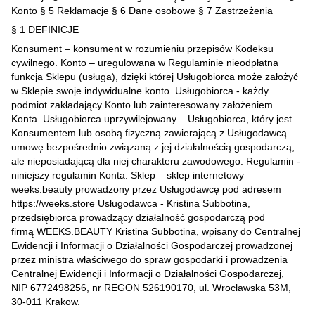
Konto § 5 Reklamacje § 6 Dane osobowe § 7 Zastrzeżenia
§ 1 DEFINICJE
Konsument – konsument w rozumieniu przepisów Kodeksu
cywilnego. Konto – uregulowana w Regulaminie nieodpłatna
funkcja Sklepu (usługa), dzięki której Usługobiorca może założyć
w Sklepie swoje indywidualne konto. Usługobiorca - każdy
podmiot zakładający Konto lub zainteresowany założeniem
Konta. Usługobiorca uprzywilejowany – Usługobiorca, który jest
Konsumentem lub osobą fizyczną zawierającą z Usługodawcą
umowę bezpośrednio związaną z jej działalnością gospodarczą,
ale nieposiadającą dla niej charakteru zawodowego. Regulamin -
niniejszy regulamin Konta. Sklep – sklep internetowy
weeks.beauty prowadzony przez Usługodawcę pod adresem
https://weeks.store Usługodawca - Kristina Subbotina,
przedsiębiorca prowadzący działalność gospodarczą pod
firmą WEEKS.BEAUTY Kristina Subbotina, wpisany do Centralnej
Ewidencji i Informacji o Działalności Gospodarczej prowadzonej
przez ministra właściwego do spraw gospodarki i prowadzenia
Centralnej Ewidencji i Informacji o Działalności Gospodarczej,
NIP 6772498256, nr REGON 526190170, ul. Wroclawska 53M,
30-011 Krakow.