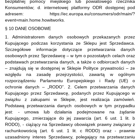
bezpłatnej pomocy miejskiego lub powiatowego rzecznika
Konsumentów; d. internetowej platformy ODR dostępnej pod
adresem: https://ec.europa.eu/consumers/odr/main/?
event=main.home.howitworks.
§ 10 DANE OSOBOWE
1. Administratorem danych osobowych przekazanych przez
Kupującego podczas korzystania ze Sklepu jest Sprzedawca.
Szczegółowe informacje dotyczące przetwarzania danych
osobowych przez Sprzedawcę – w tym o pozostałych celach oraz
podstawach przetwarzania danych, a także o odbiorcach danych
– znajdują się w dostępnej w Sklepie Polityce prywatności – ze
względu na zasadę przejrzystości, zawartą w ogólnym
rozporządzeniu Parlamentu Europejskiego i Rady (UE) o
ochronie danych – „RODO”. 2. Celem przetwarzania danych
Kupującego przez Sprzedawcę, podanych przez Kupującego w
związku z zakupami w Sklepie, jest realizacja zamówień.
Podstawą przetwarzania danych osobowych w tym przypadku
jest: - umowa lub działania podejmowane na żądanie
Kupującego, zmierzające do jej zawarcia (art. 6 ust. 1 lit. b
RODO), - ciążący na Sprzedawcy obowiązek prawny związany z
rachunkowością (art. 6 ust. 1 lit. c RODO) oraz - prawnie
uzasadniony interes Sprzedawcy, polegający na przetwarzaniu