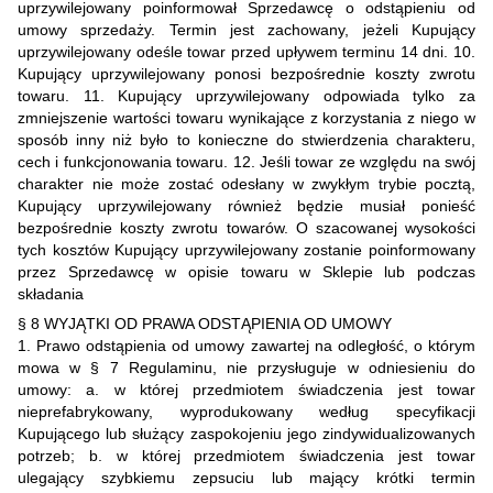
uprzywilejowany poinformował Sprzedawcę o odstąpieniu od
umowy sprzedaży. Termin jest zachowany, jeżeli Kupujący
uprzywilejowany odeśle towar przed upływem terminu 14 dni. 10.
Kupujący uprzywilejowany ponosi bezpośrednie koszty zwrotu
towaru. 11. Kupujący uprzywilejowany odpowiada tylko za
zmniejszenie wartości towaru wynikające z korzystania z niego w
sposób inny niż było to konieczne do stwierdzenia charakteru,
cech i funkcjonowania towaru. 12. Jeśli towar ze względu na swój
charakter nie może zostać odesłany w zwykłym trybie pocztą,
Kupujący uprzywilejowany również będzie musiał ponieść
bezpośrednie koszty zwrotu towarów. O szacowanej wysokości
tych kosztów Kupujący uprzywilejowany zostanie poinformowany
przez Sprzedawcę w opisie towaru w Sklepie lub podczas
składania
§ 8 WYJĄTKI OD PRAWA ODSTĄPIENIA OD UMOWY
1. Prawo odstąpienia od umowy zawartej na odległość, o którym
mowa w § 7 Regulaminu, nie przysługuje w odniesieniu do
umowy: a. w której przedmiotem świadczenia jest towar
nieprefabrykowany, wyprodukowany według specyfikacji
Kupującego lub służący zaspokojeniu jego zindywidualizowanych
potrzeb; b. w której przedmiotem świadczenia jest towar
ulegający szybkiemu zepsuciu lub mający krótki termin