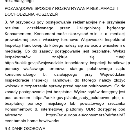
reklamacyjnego.
POZASĄDOWE SPOSOBY ROZPATRYWANIA REKLAMACJI I
DOCHODZENIA ROSZCZEŃ
3. W przypadku gdy postępowanie reklamacyjne nie przyniesie
rezultatu oczekiwanego przez Usługobiorcę będącego
Konsumentem, Konsument może skorzystać m.in. z: a. mediacji
prowadzonej przez właściwy terenowo Wojewódzki Inspektorat
Inspekcji Handlowej, do którego należy się zwrócić z wnioskiem o
mediację. Co do zasady postępowanie jest bezpłatne. Wykaz
Inspektoratów znajduje się tutaj:
https://uokik.gov.pl/wojewodzkie_inspektoraty_inspekcji_handlowej.
pomocy właściwego terenowo stałego polubownego sądu
konsumenckiego b. działającego przy Wojewódzkim
Inspektoracie Inspekcji Handlowej, do którego należy złożyć
wniosek o rozpatrzenie sprawy przed sądem polubownym. Co do
zasady postępowanie jest bezpłatne. Wykaz sądów dostępny jest
pod adresem: https://uokik.gov.pl/stale_sady_polubowne.php; c.
bezpłatnej pomocy miejskiego lub powiatowego rzecznika
Konsumentów; d. internetowej platformy ODR dostępnej pod
adresem: https://ec.europa.eu/consumers/odr/main/?
event=main.home.howitworks.
§ 4 DANE OSOBOWE