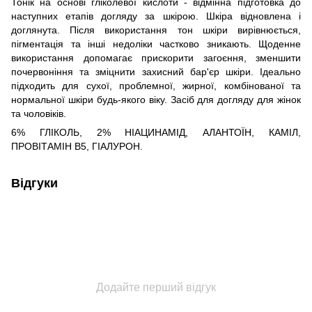
Тонік на основі гліколевої кислоти - відмінна підготовка до
наступних етапів догляду за шкірою. Шкіра відновлена і
доглянута. Після використання тон шкіри вирівнюється,
пігментація та інші недоліки частково зникають. Щоденне
використання допомагає прискорити загоєння, зменшити
почервоніння та зміцнити захисний бар'єр шкіри. Ідеально
підходить для сухої, проблемної, жирної, комбінованої та
нормальної шкіри будь-якого віку. Засіб для догляду для жінок
та чоловіків.
6% ГЛІКОЛЬ, 2% НІАЦИНАМІД, АЛАНТОЇН, КАМІЛ,
ПРОВІТАМІН B5, ГІАЛУРОН.
Відгуки
Додайте перший відгук