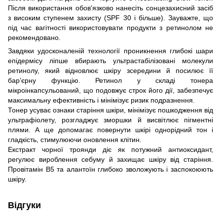
Після використання обов'язково нанесіть сонцезахисний засіб
з високим ступенем захисту (SPF 30 і більше). Зауважте, що
під час вагітності використовувати продукти з ретинолом не
рекомендовано.
Завдяки удосконаленій технології проникнення глибокі шари
епідермісу ліпше вбирають ультрастабілізовані молекули
ретинолу, який відновлює шкіру зсередини й посилює її
бар’єрну функцію. Ретинол у складі тонера
мікроінкапсульований, що подовжує строк його дії, забезпечує
максимальну ефективність і мінімізує ризик подразнення.
Тонер усуває ознаки старіння шкіри, мінімізує пошкодження від
ультрафіолету, розгладжує зморшки й висвітлює пігментні
плями. А ще допомагає повернути шкірі однорідний тон і
гладкість, стимулюючи оновлення клітин.
Екстракт чорної троянди діє як потужний антиоксидант,
регулює вироблення себуму й захищає шкіру від старіння.
Провітамін B5 та алантоїн глибоко зволожують і заспокоюють
шкіру.
Відгуки