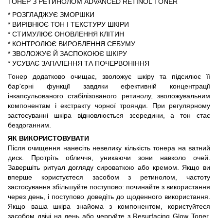
ТОНЕР З РЕТИНОЛОМ ADVANCED RETINOL TONER
* РОЗГЛАДЖУЄ ЗМОРШКИ
* ВИРІВНЮЄ ТОН І ТЕКСТУРУ ШКІРИ
* СТИМУЛЮЄ ОНОВЛЕННЯ КЛІТИН
* КОНТРОЛЮЄ ВИРОБЛЕННЯ СЕБУМУ
* ЗВОЛОЖУЄ Й ЗАСПОКОЮЄ ШКІРУ
* УСУВАЄ ЗАПАЛЕННЯ ТА ПОЧЕРВОНІННЯ
Тонер додатково очищає, зволожує шкіру та підсилює її
бар'єрні функції завдяки ефективній концентрації
інкапсульованого стабілізованого ретинолу, зволожувальним
компонентам і екстракту чорної троянди. При регулярному
застосуванні шкіра відновлюється зсередини, а тон стає
бездоганним.
ЯК ВИКОРИСТОВУВАТИ
Після очищення нанесіть невелику кількість тонера на ватний
диск. Протріть обличчя, уникаючи зони навколо очей.
Завершіть ритуал догляду сироваткою або кремом. Якщо ви
вперше користуєтеся засобом з ретинолом, частоту
застосування збільшуйте поступово: починайте з використання
через день, і поступово доведіть до щоденного використання.
Якщо ваша шкіра знайома з компонентом, користуйтеся
засобом двічі на день або чергуйте з Resurfacing Glow Toner.