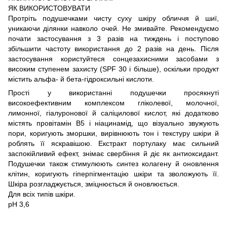
ЯК ВИКОРИСТОВУВАТИ
Протріть подушечками чисту суху шкіру обличчя й шиї,
уникаючи ділянки навколо очей. Не змивайте. Рекомендуємо
почати застосування з 3 разів на тиждень і поступово
збільшити частоту використання до 2 разів на день. Після
застосування користуйтеся сонцезахисними засобами з
високим ступенем захисту (SPF 30 і більше), оскільки продукт
містить альфа- й бета-гідроксильні кислоти.
Прості у використанні подушечки просякнуті
високоефективним комплексом гліколевої, молочної,
лимонної, гіалуронової й саліцилової кислот, які додатково
містять провітамін B5 і ніацинамід, що візуально звужують
пори, коригують зморшки, вирівнюють тон і текстуру шкіри й
роблять її яскравішою. Екстракт портулаку має сильний
заспокійливий ефект, знімає свербіння й діє як антиоксидант.
Подушечки також стимулюють синтез колагену й оновлення
клітин, коригують гіперпігментацію шкіри та зволожують її.
Шкіра розгладжується, зміцнюється й оновлюється.
Для всіх типів шкіри.
pH 3,6