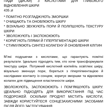
ПАДИ (ДИСКИ) З КИСЛОТАМИ ДЛЯ ГЛИБОКОГО
ВІДНОВЛЕННЯ ШКІРИ
435 zł
* ПОМІТНО РОЗГЛАДЖУЮТЬ ЗМОРШКИ
* ОЧИЩАЮТЬ ТА ОНОВЛЮЮТЬ ШКІРУ
* ВІЗУАЛЬНО ЗВУЖУЮТЬ ПОРИ Й ПОЛІПШУЮТЬ ТЕКСТУРУ
ШКІРИ
* ЗВОЛОЖУЮТЬ І ЗАСПОКОЮЮТЬ
* КОРИГУЮТЬ ПЛЯМИ Й ГІПЕРПІГМЕНТАЦІЮ ШКІРИ
* СТИМУЛЮЮТЬ СИНТЕЗ КОЛАГЕНУ Й ОНОВЛЕННЯ КЛІТИН
М’які подушечки з кислотами, що гарантують помітні
результати. Ідеально підходять тим, хто хоче трансформувати
текстуру шкіри. Потужний кислотний коктейль освітлює шкіру,
візуально зменшує пори, бореться з гіперпігментацією й
наслідками контакту із сонцем, коригує зморшки та відновлює
колаген для підвищення еластичности шкіри.
ЗВОЛОЖУЮТЬ, ЗАСПОКОЮЮТЬ І ПОМ’ЯКШУЮТЬ ШКІРУ.
ІДЕАЛЬНО ПІДХОДЯТЬ ДЛЯ ВИКОРИСТАННЯ ПІД ЧАС
ПОДОРОЖЕЙ. ОСКІЛЬКИ ПРОДУКТ МІСТИТЬ КИСЛОТИ,
ЗАВЖДИ КОРИСТУЙТЕСЯ СОНЦЕЗАХИСНИМИ ЗАСОБАМИ
ПІСЛЯ ЙОГО ЗАСТОСУВАННЯ.