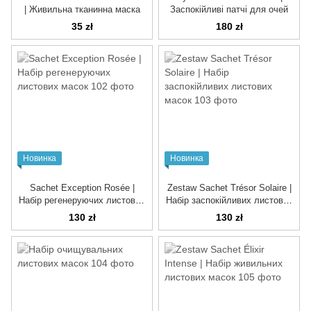
| Живильна тканинна маска
Заспокійливі патчі для очей
35 zł
180 zł
Новинка
Новинка
Sachet Exception Rosée |
Zestaw Sachet Trésor Solaire |
Набір регенеруючих листових
Набір заспокійливих листових
масок
масок
130 zł
130 zł