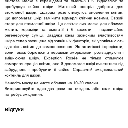
Листова маска з керамідами та омега-3 і 6. Відновлює та
пробуджує сяйво шкіри. Миттєвий постріл доброти для
втомленої шкіри. Екстракт розе стимулює оновлення клітин,
що допомагає шкірі замінити відмерлі клітини новими. Свіжий
старт для втомленої шкіри. Ця освітлююча маска для обличчя
містить кераміди та омега-3 і 6 кислоти - надзвичайно
регенеруючу суміш. Завдяки їхнім захисним властивостям
шкіра тепер захищена від зовнішніх факторів, які уповільнюють
здатність клітин до самооновлення. Як антивікові інгредієнти,
вони також борються з першими зморшками, розгладжуючи і
зміцнюючи шкіру. Exception Rosée не тільки стимулює
саморегенерацію клітин, але й допомагає шкірі очиститися від
забруднень і пробудити її сяйво. Справжній зміцнювальний
коктейль для шкіри.
Нанесіть маску на чисте обличчя на 10-20 хвилин.
Використовуйте один-два рази на тиждень або коли шкіра
потребує зміцнення.
Відгуки