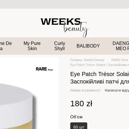
ane De
My Pure
Curly
DAENG
BALIBODY
a
Skin
Shyll
MEO 
Головна. WeeKS.beauty
RARE Paris
Eye Patch Trésor Solaire | Заспокійливі 
Eye Patch Trésor Solai
Заспокійливі патчі дл
Немає в наявності
Написати відгу
180 zł
Обʼєм
60 шт