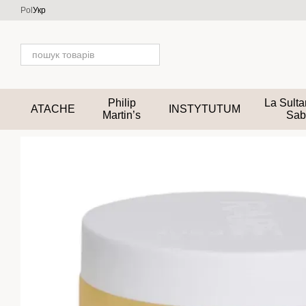
Перейти до основного контенту
Pol
Укр
Philip
La Sult
ATACHE
INSTYTUTUM
Martin’s
Sab