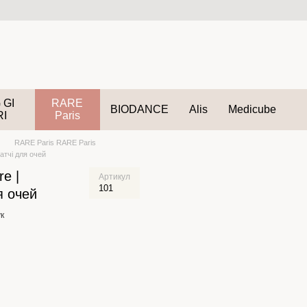
 GI
RARE
BIODANCE
Alis
Medicube
RI
Paris
RARE Paris RARE Paris
патчі для очей
re |
Артикул
101
я очей
к