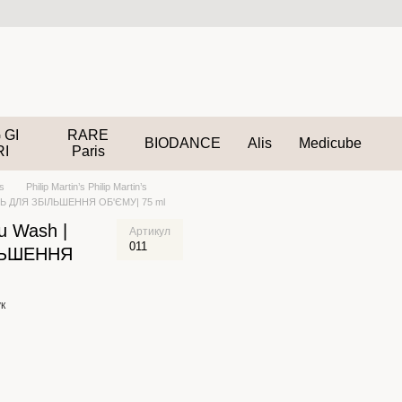
 GI
RARE
BIODANCE
Alis
Medicube
RI
Paris
’s
Philip Martin’s Philip Martin’s
ПУНЬ ДЛЯ ЗБІЛЬШЕННЯ ОБ'ЄМУ| 75 ml
su Wash |
Артикул
011
ЛЬШЕННЯ
к