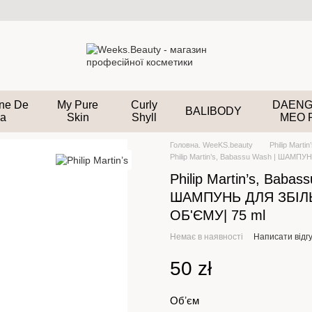
ane De
My Pure
Curly
DAENG
BALIBODY
a
Skin
Shyll
MEO 
Головна. WeeKS.beauty
Philip Martin
Philip Martin’s, Babassu Wash | ШАМ
Philip Martin’s, Babas
ШАМПУНЬ ДЛЯ ЗБІ
ОБ'ЄМУ| 75 ml
Немає в наявності
Написати відгу
50 zł
Обʼєм