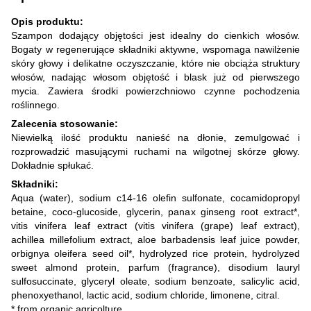
Opis produktu:
Szampon dodający objętości jest idealny do cienkich włosów.
Bogaty w regenerujące składniki aktywne, wspomaga nawilżenie
skóry głowy i delikatne oczyszczanie, które nie obciąża struktury
włosów, nadając włosom objętość i blask już od pierwszego
mycia. Zawiera środki powierzchniowo czynne pochodzenia
roślinnego.
Zalecenia stosowanie:
Niewielką ilość produktu nanieść na dłonie, zemulgować i
rozprowadzić masującymi ruchami na wilgotnej skórze głowy.
Dokładnie spłukać.
Składniki:
Aqua (water), sodium c14-16 olefin sulfonate, cocamidopropyl
betaine, coco-glucoside, glycerin, panax ginseng root extract*,
vitis vinifera leaf extract (vitis vinifera (grape) leaf extract),
achillea millefolium extract, aloe barbadensis leaf juice powder,
orbignya oleifera seed oil*, hydrolyzed rice protein, hydrolyzed
sweet almond protein, parfum (fragrance), disodium lauryl
sulfosuccinate, glyceryl oleate, sodium benzoate, salicylic acid,
phenoxyethanol, lactic acid, sodium chloride, limonene, citral.
* from organic agricolture