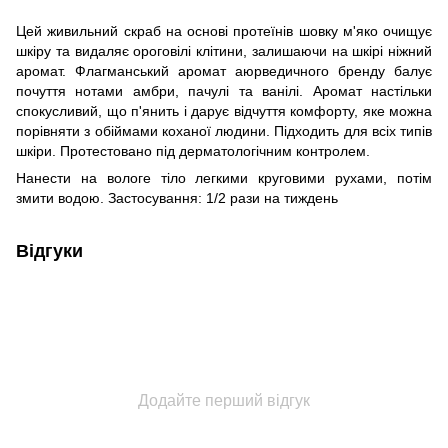
Цей живильний скраб на основі протеїнів шовку м'яко очищує
шкіру та видаляє ороговілі клітини, залишаючи на шкірі ніжний
аромат. Флагманський аромат аюрведичного бренду балує
почуття нотами амбри, пачулі та ванілі. Аромат настільки
спокусливий, що п'янить і дарує відчуття комфорту, яке можна
порівняти з обіймами коханої людини. Підходить для всіх типів
шкіри. Протестовано під дерматологічним контролем.
Нанести на вологе тіло легкими круговими рухами, потім
змити водою. Застосування: 1/2 рази на тиждень
Відгуки
Додайте перший відгук