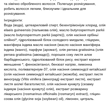
та хімічно обробленого волосся. Полегшує розчісування,
робить волосся легким, блискучим і ідеальним для
розчісування.
Інгредієнти:
Вода (вода), цетеариловий спирт, бехентрімоніум хлорид, олія
elaeis guineensis (пальмова олія), масло butyrospermum parkii
(масло butyrospermum parkii (каріте)), олія насіння орбіньї
олійної*, гідролізований білок солодкого мигдалю, гліцерин,
мангіфера індика масло насіння (масло насіння мангіфера
індика (манго), парфум (аромат), олія persea gratissima (олія
persea gratissima (авокадо)), порошок соку листя алое
барбаденського, гідролізований білок рису, екстракт кореня
женьшеню *, феноксіетанол, бензоат натрію, лимонна
кислота, полікватерніум-37, олія насіння симмондсії китайської
(олія насіння симмондсії китайської (жожоба), екстракт листя
винограду (Vitis vinifera (виноград) екстракт листя), екстракт
листя ахілеї багатолистої, олія насіння кунжуту (сезаму
індикум (насіння кунжуту) олія), екстракт розмарину
лікарського (rosmarinus officinalis (rosmaryn) extract), гліцин-
соєва олія (glycine soja (soybean) oil), лімонен, цитраль.