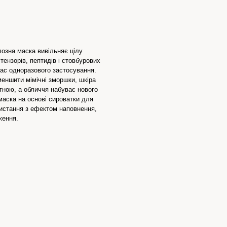
озна маска вивільняє цілу
тензорів, пептидів і стовбурових
час одноразового застосування.
еншити мімічні зморшки, шкіра
тною, а обличчя набуває нового
маска на основі сироватки для
истання з ефектом наповнення,
ження.