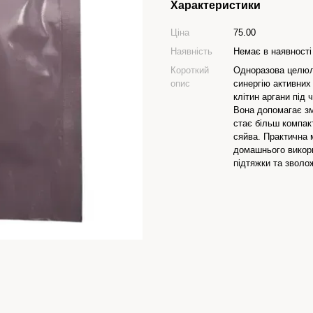
Характеристики
Ціна
75.00
Наявність
Немає в наявності
Короткий
Одноразова целюл
опис
синергію активних 
клітин аргани під 
Вона допомагає зм
стає більш компак
сяйва. Практична 
домашнього викор
підтяжки та зволо