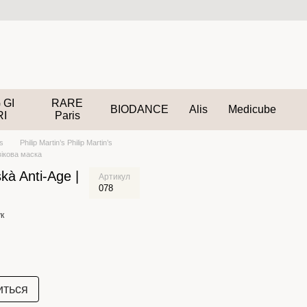
 GI
RARE
BIODANCE
Alis
Medicube
RI
Paris
’s
Philip Martin’s Philip Martin’s
вікова маска
à Anti-Age |
Артикул
078
к
иться