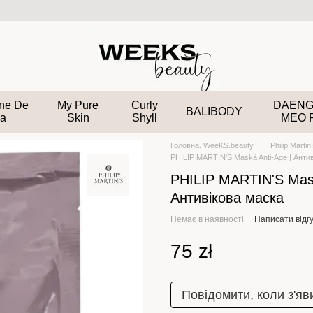
ane De
My Pure
Curly
DAENG
BALIBODY
a
Skin
Shyll
MEO 
Головна. WeeKS.beauty
Philip Martin
PHILIP MARTIN'S Maskà Anti-Age | Анти
PHILIP MARTIN'S Mask
Антивікова маска
Немає в наявності
Написати відгу
75 zł
Повідомити, коли з'яв