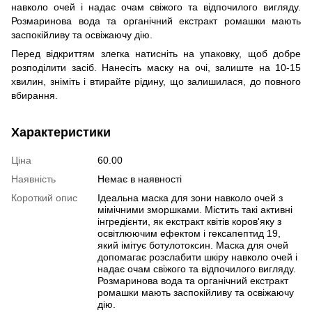
навколо очей і надає очам свіжого та відпочилого вигляду.
Розмаринова вода та органічний екстракт ромашки мають
заспокійливу та освіжаючу дію.
Перед відкриттям злегка натисніть на упаковку, щоб добре
розподілити засіб. Нанесіть маску на очі, залиште на 10-15
хвилин, зніміть і втирайте рідину, що залишилася, до повного
вбирання.
Характеристики
Ціна
60.00
Наявність
Немає в наявності
Короткий опис
Ідеальна маска для зони навколо очей з
мімічними зморшками. Містить такі активні
інгредієнти, як екстракт квітів коров'яку з
освітлюючим ефектом і гексапептид 19,
який імітує ботулотоксин. Маска для очей
допомагає розслабити шкіру навколо очей і
надає очам свіжого та відпочилого вигляду.
Розмаринова вода та органічний екстракт
ромашки мають заспокійливу та освіжаючу
дію.