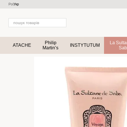
Перейти до основного контенту
Pol
Укр
Philip
La Sult
ATACHE
INSTYTUTUM
Martin’s
Sab