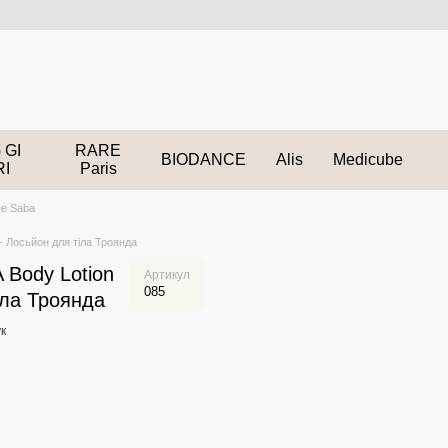
 GI
RARE
BIODANCE
Alis
Medicube
RI
Paris
De Saba
 Лосьйон для тіла Троянда
Body Lotion
Артикул
085
іла Троянда
к