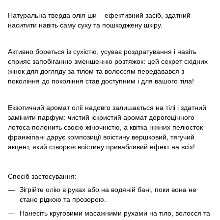
Натуральна тверда олія ши – ефективний засіб, здатний
наситити навіть саму суху та пошкоджену шкіру.
Активно бореться із сухістю, усуває роздратування і навіть
сприяє запобіганню зменшенню розтяжок: цей секрет східних
жінок для догляду за тілом та волоссям передавався з
покоління до покоління став доступним і для вашого тіла!
Екзотичний аромат олії надовго залишається на тілі і здатний
замінити парфум: чистий іскристий аромат дорогоцінного
лотоса полонить своєю жіночністю, а квітка ніжних пелюсток
франжіпані дарує композиції воістину вершковий, тягучий
акцент, який створює воістину привабливий ефект на всіх!
Спосіб застосування:
Зігрійте олію в руках або на водяній бані, поки вона не
стане рідкою та прозорою.
Нанесіть круговими масажними рухами на тіло, волосся та