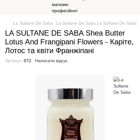
La Sultane De Saba
La Sultane De Saba La Sultane De Saba
LA SULTANE DE SABA Shea Butter
Lotus And Frangipani Flowers - Каріте,
Лотос та квіти Франжіпані
Артикул:
072
Написати відгук