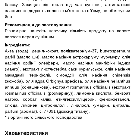
блиску. Захищає від тепла під час сушіння, антистатичні
властивості додають волоссю м'якості та об'єму, не обтяжуючи
його.
Рекомендація до застосування:
Рівномірно нанесіть невелику кількість продукту на вологе
волосся перед сушінням.
Інгредієнти:
Аква (вода), децил-кокоат, полікватерніум-37, butyrospermum
parkii (масло ши), масло насіння астрокаріуму мурумуру, олія
насіння орбінії олеїфери, масло насіння мангіфіки індики
(манго), екстракт листя/стебла саси курильської, олія насіння
макадамії терніфолії, сімондсії олія насіння chinensis
(жожоба), олія ядра Orbignya speciosa, олія насіння helianthus
annuus (соняшникова), екстракт rosmarinus officinalis (екстракт
rosmarinus officinalis (розмарину)), лимонна кислота, бензоат
натрію, сорбат калію, етилгексилгліцерин, феноксіетанол,
слюда, лімонен, цитронелол , ліналоол, кумарин, цитраль,
parfum (аромат), ci 77891 (діоксид титану).
* з органічного сільського господарства
Характеристики