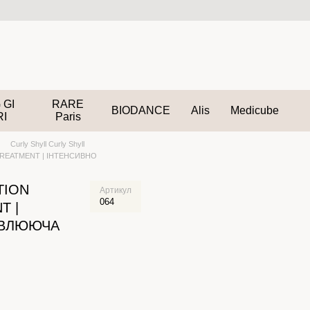
 GI
RARE
BIODANCE
Alis
Medicube
RI
Paris
Curly Shyll Curly Shyll
TREATMENT | ІНТЕНСИВНО
TION
Артикул
064
T |
ОВЛЮЮЧА