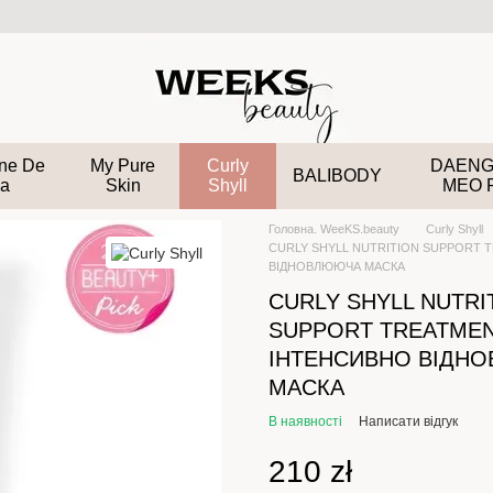
ane De
My Pure
Curly
DAENG
BALIBODY
a
Skin
Shyll
MEO 
Головна. WeeKS.beauty
Curly Shyll
CURLY SHYLL NUTRITION SUPPORT 
ВІДНОВЛЮЮЧА МАСКА
CURLY SHYLL NUTRI
SUPPORT TREATMEN
ІНТЕНСИВНО ВІДН
МАСКА
В наявності
Написати відгук
210 zł