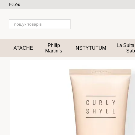
Перейти до основного контенту
Pol
Укр
Philip
La Sult
ATACHE
INSTYTUTUM
Martin’s
Sab