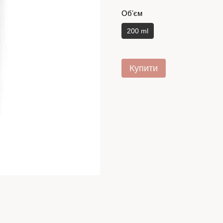
Обʼєм
200 ml
Купити