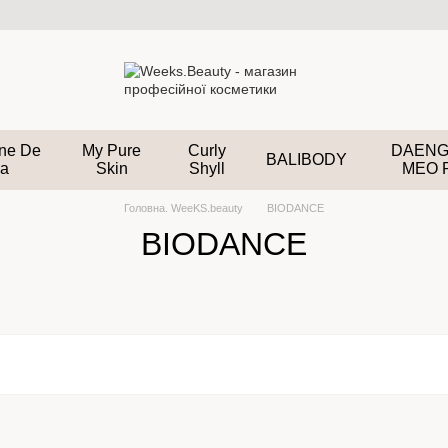
ane De
My Pure
Curly
DAENG
BALIBODY
a
Skin
Shyll
MEO 
Головна. WeeKS.beauty
BIODANCE
BIODANCE