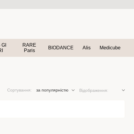
 GI
RARE
BIODANCE
Alis
Medicube
RI
Paris
Сортування:
за популярністю
Відображення: