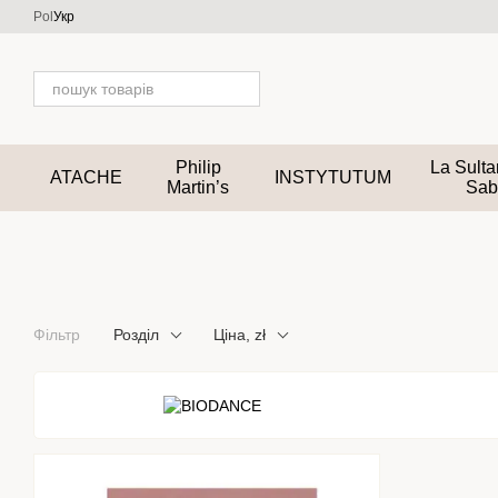
Перейти до основного контенту
Pol
Укр
Philip
La Sult
ATACHE
INSTYTUTUM
Martin’s
Sab
Фільтр
Розділ
Ціна, zł