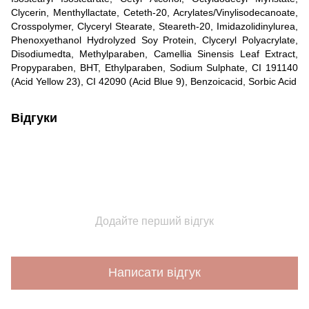
Clycerin, Menthyllactate, Ceteth-20, Acrylates/Vinylisodecanoate,
Crosspolymer, Clyceryl Stearate, Steareth-20, Imidazolidinylurea,
Phenoxyethanol Hydrolyzed Soy Protein, Clyceryl Polyacrylate,
Disodiumedta, Methylparaben, Camellia Sinensis Leaf Extract,
Propyparaben, BHT, Ethylparaben, Sodium Sulphate, CI 191140
(Acid Yellow 23), CI 42090 (Acid Blue 9), Benzoicacid, Sorbic Acіd
Відгуки
Додайте перший відгук
Написати відгук