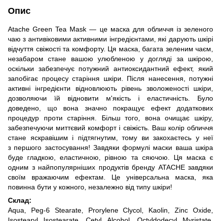
Опис
Atache Green Tea Mask — це маска для обличчя із зеленого
чаю з антивіковими активними інгредієнтами, які дарують шкірі
відчуття свіжості та комфорту. Ця маска, багата зеленим чаєм,
незабаром стане вашою улюбленою у догляді за шкірою,
оскільки забезпечує потужний антиоксидантний ефект, який
запобігає процесу старіння шкіри. Після нанесення, потужні
активні інгредієнти відновлюють рівень зволоженості шкіри,
дозволяючи їй відновити м'якість і еластичність. Було
доведено, що вона значно покращує ефект додаткових
процедур проти старіння. Більш того, вона очищає шкіру,
забезпечуючи миттєвий комфорт і свіжість. Ваш колір обличчя
стане яскравішим і підтягнутим, тому ви закохаєтесь у неї
з першого застосування! Завдяки формулі маски ваша шкіра
буде гладкою, еластичною, рівною та сяючою. Ця маска є
одним з найпопулярніших продуктів бренду ATACHE завдяки
своїм вражаючим ефектам. Це універсальна маска, яка
повинна бути у кожного, незалежно від типу шкіри!
Склад:
Aqua, Peg-6 Stearate, Prorylene Clycol, Kaolin, Zinc Oxide,
Isostearyl Isostearate, Cetyl Alcohol, Оctyldodecyl Myristate,