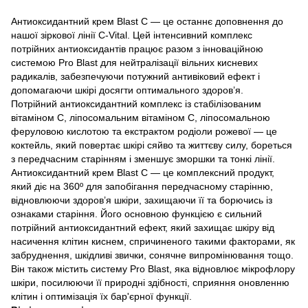
Антиоксидантний крем Blast C — це останнє доповнення до
нашої зіркової лінії C-Vital. Цей інтенсивний комплекс
потрійних антиоксидантів працює разом з інноваційною
системою Pro Blast для нейтралізації вільних кисневих
радикалів, забезпечуючи потужний антивіковий ефект і
допомагаючи шкірі досягти оптимального здоров’я.
Потрійний антиоксидантний комплекс із стабілізованим
вітаміном С, ліпосомальним вітаміном С, ліпосомальною
феруловою кислотою та екстрактом родіоли рожевої — це
коктейль, який повертає шкірі сяйво та життєву силу, бореться
з передчасним старінням і зменшує зморшки та тонкі лінії.
Антиоксидантний крем Blast C — це комплексний продукт,
який діє на 360º для запобігання передчасному старінню,
відновлюючи здоров’я шкіри, захищаючи її та борючись із
ознаками старіння. Його основною функцією є сильний
потрійний антиоксидантний ефект, який захищає шкіру від
насичення клітин киснем, спричиненого такими факторами, як
забруднення, шкідливі звички, сонячне випромінювання тощо.
Він також містить систему Pro Blast, яка відновлює мікрофлору
шкіри, посилюючи її природні здібності, сприяння оновленню
клітин і оптимізація їх бар'єрної функції.