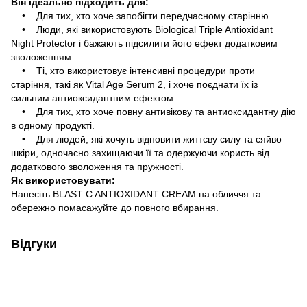
Він ідеально підходить для:
• Для тих, хто хоче запобігти передчасному старінню.
• Люди, які використовують Biological Triple Antioxidant
Night Protector і бажають підсилити його ефект додатковим
зволоженням.
• Ті, хто використовує інтенсивні процедури проти
старіння, такі як Vital Age Serum 2, і хоче поєднати їх із
сильним антиоксидантним ефектом.
• Для тих, хто хоче повну антивікову та антиоксидантну дію
в одному продукті.
• Для людей, які хочуть відновити життєву силу та сяйво
шкіри, одночасно захищаючи її та одержуючи користь від
додаткового зволоження та пружності.
Як використовувати:
Нанесіть BLAST C ANTIOXIDANT CREAM на обличчя та
обережно помасажуйте до повного вбирання.
Відгуки