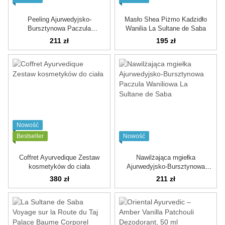
Peeling Ajurwedyjsko-
Masło Shea Piżmo Kadzidło
Bursztynowa Paczula
Wanilia La Sultane de Saba
Waniliowa
211 zł
195 zł
Nowość
Bestseller
Nowość
Coffret Ayurvedique Zestaw
Nawilżająca mgiełka
kosmetyków do ciała
Ajurwedyjsko-Bursztynowa
Paczula Waniliowa La Sultane
380 zł
211 zł
de Saba