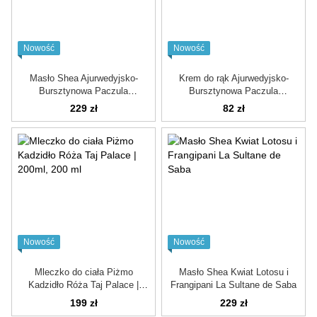
Nowość
Nowość
Masło Shea Ajurwedyjsko-
Krem do rąk Ajurwedyjsko-
Bursztynowa Paczula
Bursztynowa Paczula
Waniliowa
Waniliowa
229 zł
82 zł
Nowość
Nowość
Mleczko do ciała Piżmo
Masło Shea Kwiat Lotosu i
Kadzidło Róża Taj Palace |
Frangipani La Sultane de Saba
200ml
199 zł
229 zł