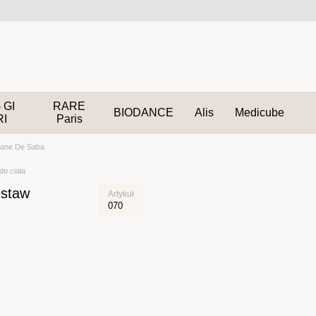
 GI
RARE
BIODANCE
Alis
Medicube
RI
Paris
tane De Saba
o ciała
estaw
Artykuł
070