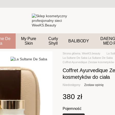
ane De
My Pure
Curly
DAENG
BALIBODY
a
Skin
Shyll
MEO 
Strona główna. WeeKS.beauty
La Sul
La Sultane De Saba La Sultane De Saba
Coffret Ayurvedique Zestaw kosmetyków d
Coffret Ayurvedique Z
kosmetyków do ciała
Niedostępny
Zostaw opinię
380 zł
Pojemność