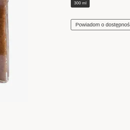
300 ml
Powiadom o dostępnoś