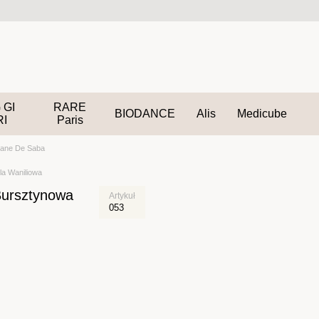
 GI
RARE
BIODANCE
Alis
Medicube
RI
Paris
tane De Saba
la Waniliowa
Bursztynowa
Artykuł
053