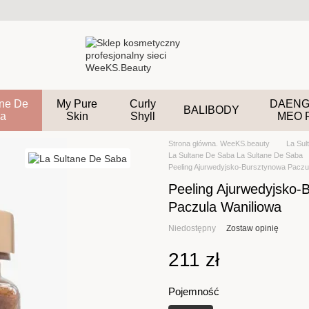
ane De
My Pure
Curly
DAENG
BALIBODY
a
Skin
Shyll
MEO 
Strona główna. WeeKS.beauty
La Sul
La Sultane De Saba La Sultane De Saba
Peeling Ajurwedyjsko-Bursztynowa Paczu
Peeling Ajurwedyjsko-
Paczula Waniliowa
Niedostępny
Zostaw opinię
211 zł
Pojemność