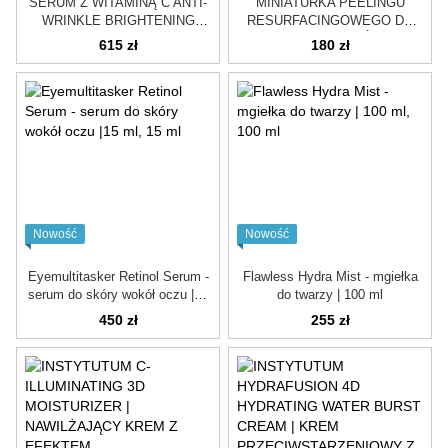
SERUM Z WITAMINĄ C ANTI-
MINIATURKA PEELINGU
WRINKLE BRIGHTENING
RESURFACINGOWEGO DO
CERUM (15% THD) | 30 ml
TWARZY O POTRÓJNYM
615 zł
180 zł
DZIAŁANIU | 20 ml
Nowość
Nowość
Eyemultitasker Retinol Serum -
Flawless Hydra Mist - mgiełka
serum do skóry wokół oczu |15
do twarzy | 100 ml
ml
450 zł
255 zł