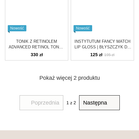
Nowość
Nowość
TONIK Z RETINOLEM
INSTYTUTUM FANCY MATCH
ADVANCED RETINOL TONER
LIP GLOSS | BŁYSZCZYK DO
| 150 ml
UST
330 zł
125 zł
195 zł
Pokaż więcej 2 produktu
Poprzednia
Następna
1
z 2