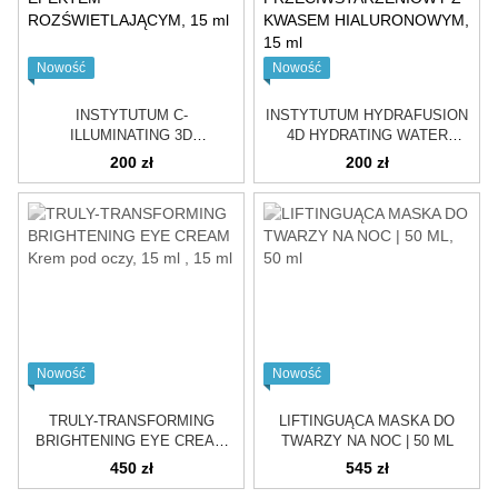
Nowość
Nowość
INSTYTUTUM C-
INSTYTUTUM HYDRAFUSION
ILLUMINATING 3D
4D HYDRATING WATER
MOISTURIZER |
BURST CREAM | KREM
200 zł
200 zł
NAWILŻAJĄCY KREM Z
PRZECIWSTARZENIOWY Z
EFEKTEM
KWASEM HIALURONOWYM
ROZŚWIETLAJĄCYM
Nowość
Nowość
TRULY-TRANSFORMING
LIFTINGUĄCA MASKA DO
BRIGHTENING EYE CREAM
TWARZY NA NOC | 50 ML
Krem pod oczy, 15 ml
450 zł
545 zł