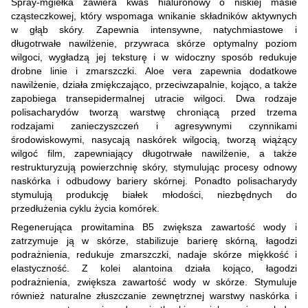
Spray-mgiełka zawiera kwas hialuronowy o niskiej masie
cząsteczkowej, który wspomaga wnikanie składników aktywnych
w głąb skóry. Zapewnia intensywne, natychmiastowe i
długotrwałe nawilżenie, przywraca skórze optymalny poziom
wilgoci, wygładzą jej teksturę i w widoczny sposób redukuje
drobne linie i zmarszczki. Aloe vera zapewnia dodatkowe
nawilżenie, działa zmiękczająco, przeciwzapalnie, kojąco, a także
zapobiega transepidermalnej utracie wilgoci. Dwa rodzaje
polisacharydów tworzą warstwę chroniącą przed trzema
rodzajami zanieczyszczeń i agresywnymi czynnikami
środowiskowymi, nasycają naskórek wilgocią, tworzą wiążący
wilgoć film, zapewniający długotrwałe nawilżenie, a także
restrukturyzują powierzchnię skóry, stymulując procesy odnowy
naskórka i odbudowy bariery skórnej. Ponadto polisacharydy
stymulują produkcję białek młodości, niezbędnych do
przedłużenia cyklu życia komórek.
Regenerująca prowitamina B5 zwiększa zawartość wody i
zatrzymuje ją w skórze, stabilizuje barierę skórną, łagodzi
podrażnienia, redukuje zmarszczki, nadaje skórze miękkość i
elastyczność. Z kolei alantoina działa kojąco, łagodzi
podrażnienia, zwiększa zawartość wody w skórze. Stymuluje
również naturalne złuszczanie zewnętrznej warstwy naskórka i