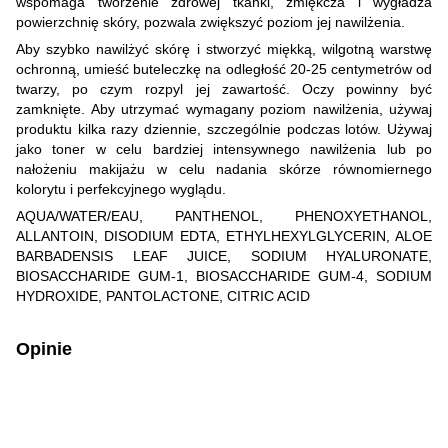
wspomaga tworzenie zdrowej tkanki, zmiękcza i wygładza
powierzchnię skóry, pozwala zwiększyć poziom jej nawilżenia.
Aby szybko nawilżyć skórę i stworzyć miękką, wilgotną warstwę
ochronną, umieść buteleczkę na odległość 20-25 centymetrów od
twarzy, po czym rozpyl jej zawartość. Oczy powinny być
zamknięte. Aby utrzymać wymagany poziom nawilżenia, używaj
produktu kilka razy dziennie, szczególnie podczas lotów. Używaj
jako toner w celu bardziej intensywnego nawilżenia lub po
nałożeniu makijażu w celu nadania skórze równomiernego
kolorytu i perfekcyjnego wyglądu.
AQUA/WATER/EAU, PANTHENOL, PHENOXYETHANOL,
ALLANTOIN, DISODIUM EDTA, ETHYLHEXYLGLYCERIN, ALOE
BARBADENSIS LEAF JUICE, SODIUM HYALURONATE,
BIOSACCHARIDE GUM-1, BIOSACCHARIDE GUM-4, SODIUM
HYDROXIDE, PANTOLACTONE, CITRIC ACID
Opinie