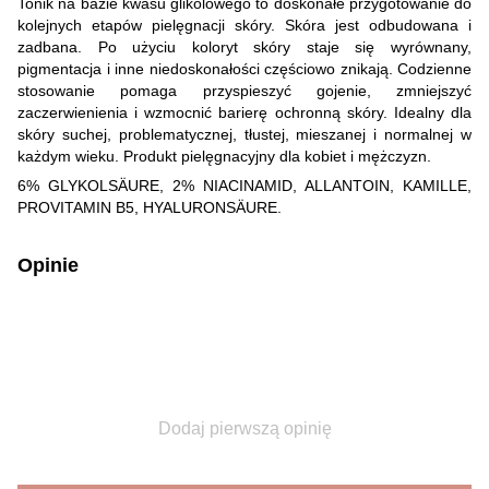
Tonik na bazie kwasu glikolowego to doskonałe przygotowanie do
kolejnych etapów pielęgnacji skóry. Skóra jest odbudowana i
zadbana. Po użyciu koloryt skóry staje się wyrównany,
pigmentacja i inne niedoskonałości częściowo znikają. Codzienne
stosowanie pomaga przyspieszyć gojenie, zmniejszyć
zaczerwienienia i wzmocnić barierę ochronną skóry. Idealny dla
skóry suchej, problematycznej, tłustej, mieszanej i normalnej w
każdym wieku. Produkt pielęgnacyjny dla kobiet i mężczyzn.
6% GLYKOLSÄURE, 2% NIACINAMID, ALLANTOIN, KAMILLE,
PROVITAMIN B5, HYALURONSÄURE.
Opinie
Dodaj pierwszą opinię