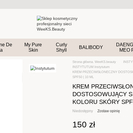
ane De
My Pure
Curly
DAENG
BALIBODY
a
Skin
Shyll
MEO 
Strona główna. WeeKS.beauty
INST
INSTYTUTUM Instytutum
KREM PRZECIWSŁONECZNY DOSTOS
SPF50 | 10 ML
KREM PRZECIWSŁO
DOSTOSOWUJĄCY S
KOLORU SKÓRY SPF5
Niedostępny
Zostaw opinię
150 zł