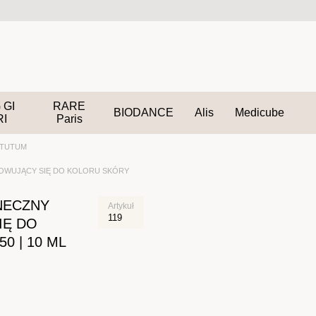
 GI
RARE
BIODANCE
Alis
Medicube
RI
Paris
YTUTUM
OWUJĄCY SIĘ DO KOLORU SKÓRY
NECZNY
Artykuł
119
IĘ DO
0 | 10 ML