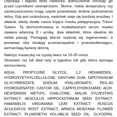
Uspokaja i łagodzi stres naskórka, jednocześnie chroniąc go
przed czynnikami zewnętrznymi. Słońce, niskie temperatury czy
zanieczyszczenia mogą często powodować drobne podrażnienia
skóry. Gdy jest uszkodzony, naskórek staje się bardziej wrażliwy. I
właśnie wtedy działa nasza kojąca maska pielęgnacyjna Trésor
Solaire. Ta skoncentrowana w multiaktywnym serum maska
zawiera witaminę E i arnikę, dwa składniki, które idealnie do
siebie pasują. Pomagają skórze szybciej się regenerować, a
ponieważ oba działają przeciwzapalnie i przeciwutleniająco,
wzmacniają barierę skórną.
Nałożyć maseczkę na czystą twarz na 10-20 minut.
Stosować raz lub dwa razy w tygodniu lub gdy skóra wymaga
wzmocnienia.
AQUA, PROPYLENE GLYCOL, 1,2 HEXANEDIOL,
HYDROXYETHYLCELLULOSE, XANTHAN GUM, DIPOTASSIUM
GLYCYRRHIZATE, SODIUM HYALURONATE, PEG-40
HYDROGENATED CASTOR OIL, CAPRYLHYDROXAMIC ACID,
HESPERIDIN METHYL CHALCONE, MALVA SYLVESTRIS
EXTRACT, AESCULUS HIPPOCASTANUM SEED EXTRACT,
HAMAMELIS VIRGINIANA LEAF EXTRACT, RUSCUS
ACULEATUS ROOT EXTRACT, ARNICA MONTANA FLOWER
EXTRACT, PLUKENETIA VOLUBILIS SEED OIL, GLYCERIN,