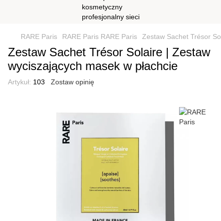
RARE Paris
RARE Paris RARE Paris
Zestaw Sachet Trésor So
Zestaw Sachet Trésor Solaire | Zestaw
wyciszających masek w płachcie
Artykuł:
103
Zostaw opinię