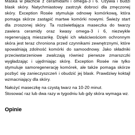
Maska w płachcie z ceramidami i omega-3 i 6. Ożywia i budzi
blask skóry. Natychmiastowy zastrzyk dobroci dla zmęczonej
skóry. Exception Rosée stymuluje odnowę komórkową, która
pomaga skórze zastąpić martwe komórki nowymi. Świeży start
dla zroszonej skóry. Ta rozświetlająca maseczka do twarzy
zawiera ceramidy oraz kwasy omega-3 i 6, niezwykle
regenerującą mieszankę. Dzięki ich właściwościom ochronnym
skóra jest teraz chroniona przed czynnikami zewnętrznymi, które
spowalniają zdolność komórki do samoodnowy. Jako składniki
przeciwstarzeniowe zwalczają również pierwsze zmarszczki
wygładzając i ujędrniając skórę. Exception Rosée nie tylko
stymuluje samoregenerację komórek, ale także pomaga skórze
pozbyć się zanieczyszczeń i obudzić jej blask. Prawdziwy koktajl
wzmacniający dla skóry.
Nałożyć maseczkę na czystą twarz na 10-20 minut.
Stosować raz lub dwa razy w tygodniu lub gdy skóra wymaga wz.
Opinie