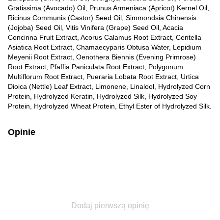
Gratissima (Avocado) Oil, Prunus Armeniaca (Apricot) Kernel Oil,
Ricinus Communis (Castor) Seed Oil, Simmondsia Chinensis
(Jojoba) Seed Oil, Vitis Vinifera (Grape) Seed Oil, Acacia
Concinna Fruit Extract, Acorus Calamus Root Extract, Centella
Asiatica Root Extract, Chamaecyparis Obtusa Water, Lepidium
Meyenii Root Extract, Oenothera Biennis (Evening Primrose)
Root Extract, Pfaffia Paniculata Root Extract, Polygonum
Multiflorum Root Extract, Pueraria Lobata Root Extract, Urtica
Dioica (Nettle) Leaf Extract, Limonene, Linalool, Hydrolyzed Corn
Protein, Hydrolyzed Keratin, Hydrolyzed Silk, Hydrolyzed Soy
Protein, Hydrolyzed Wheat Protein, Ethyl Ester of Hydrolyzed Silk.
Opinie
Dodaj pierwszą opinię