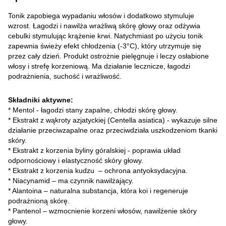
Tonik zapobiega wypadaniu włosów i dodatkowo stymuluje
wzrost. Łagodzi i nawilża wrażliwą skórę głowy oraz odżywia
cebulki stymulując krążenie krwi. Natychmiast po użyciu tonik
zapewnia świeży efekt chłodzenia (-3°C), który utrzymuje się
przez cały dzień. Produkt ostrożnie pielęgnuje i leczy osłabione
włosy i strefę korzeniową. Ma działanie lecznicze, łagodzi
podrażnienia, suchość i wrażliwość.
Składniki aktywne:
* Mentol - łagodzi stany zapalne, chłodzi skórę głowy.
* Ekstrakt z wąkroty azjatyckiej (Centella asiatica) - wykazuje silne
działanie przeciwzapalne oraz przeciwdziała uszkodzeniom tkanki
skóry.
* Ekstrakt z korzenia byliny góralskiej - poprawia układ
odpornościowy i elastyczność skóry głowy.
* Ekstrakt z korzenia kudzu – ochrona antyoksydacyjna.
* Niacynamid – ma czynnik nawilżający.
* Alantoina – naturalna substancja, która koi i regeneruje
podrażnioną skórę.
* Pantenol – wzmocnienie korzeni włosów, nawilżenie skóry
głowy.