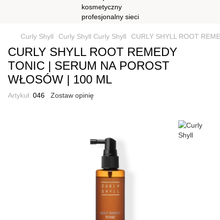
Curly Shyll
Curly Shyll Curly Shyll
CURLY SHYLL ROOT REME
CURLY SHYLL ROOT REMEDY
TONIC | SERUM NA POROST
WŁOSÓW | 100 ML
Artykuł:
046
Zostaw opinię