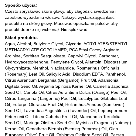
Sposób użycia:
Często spryskiwać skórę głowy, aby złagodzić swędzenie i
zapobiec wypadaniu włosów. Nałóżyć wystarczającą ilość
produktu na skórę głowy. Masować opuszkami palców, aby
produkt dobrze się wchłonął. Nie spłukiwać.
Skład produktu:
Aqua, Alcohol, Butylene Glycol, Glycerin, ACRYLATES/STEARYL
METHACRYLATE COPOLYMER, PCA Ethyl Cocoyl Arginate,
Arginine, Sorbitan Sesquioleate, Caprylyl Glycol, Carbomer,
Hydroxyacetophenone, Pentylene Glycol, Allantoin, Dipotassium
Glycyrrhizate, Menthol, Niacinamide, Rosmarinus Officinalis
(Rosemary) Leaf Oil, Salicylic Acid, Disodium EDTA, Panthenol,
Citrus Aurantium Bergamia (Bergamot) Fruit Oil, Adansonia
Digitata Seed Oil, Argania Spinosa Kernel Oil, Camellia Japonica
Seed Oil, Canola Oil, Citrus Aurantium Dulcis (Orange) Peel Oil,
Citrus Tangerina (Tangerine) Peel Oil, Eucalyptus Globulus Leaf
Oil, Euterpe Oleracea Fruit Oil, Helianthus Annuus (Sunflower)
Seed Oil, Lavandula Angustifolia (Lavender) Oil, Leptospermum
Petersonii Oil, Litsea Cubeba Fruit Oil, Macadamia Ternifolia
Seed Oil, Moringa Oleifera Seed Oil, Myristica Fragrans (Nutmeg)
Kernel Oil, Oenothera Biennis (Evening Primrose) Oil, Olea
Europaea (Olive) Fruit Oil, Orbignya Oleifera Seed Oil, Persea