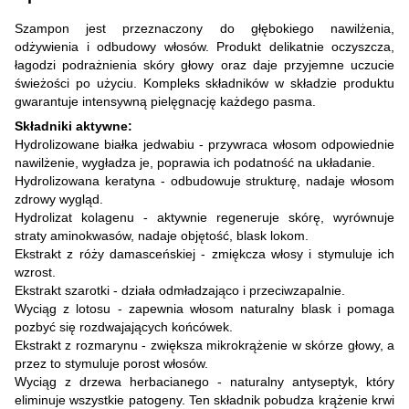
Szampon jest przeznaczony do głębokiego nawilżenia,
odżywienia i odbudowy włosów. Produkt delikatnie oczyszcza,
łagodzi podrażnienia skóry głowy oraz daje przyjemne uczucie
świeżości po użyciu. Kompleks składników w składzie produktu
gwarantuje intensywną pielęgnację każdego pasma.
Składniki aktywne:
Hydrolizowane białka jedwabiu - przywraca włosom odpowiednie
nawilżenie, wygładza je, poprawia ich podatność na układanie.
Hydrolizowana keratyna - odbudowuje strukturę, nadaje włosom
zdrowy wygląd.
Hydrolizat kolagenu - aktywnie regeneruje skórę, wyrównuje
straty aminokwasów, nadaje objętość, blask lokom.
Ekstrakt z róży damasceńskiej - zmiękcza włosy i stymuluje ich
wzrost.
Ekstrakt szarotki - działa odmładzająco i przeciwzapalnie.
Wyciąg z lotosu - zapewnia włosom naturalny blask i pomaga
pozbyć się rozdwajających końcówek.
Ekstrakt z rozmarynu - zwiększa mikrokrążenie w skórze głowy, a
przez to stymuluje porost włosów.
Wyciąg z drzewa herbacianego - naturalny antyseptyk, który
eliminuje wszystkie patogeny. Ten składnik pobudza krążenie krwi