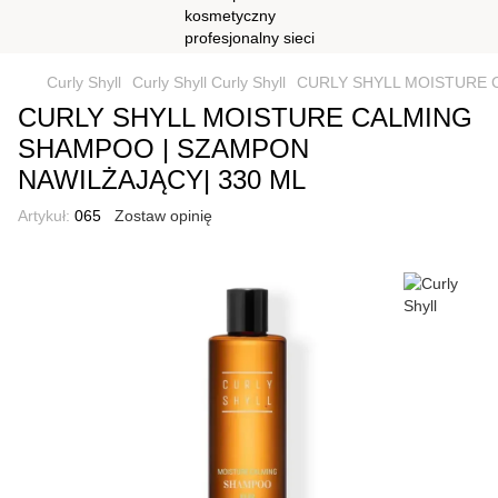
Curly Shyll
Curly Shyll Curly Shyll
CURLY SHYLL MOISTURE 
CURLY SHYLL MOISTURE CALMING
SHAMPOO | SZAMPON
NAWILŻAJĄCY| 330 ML
Artykuł:
065
Zostaw opinię