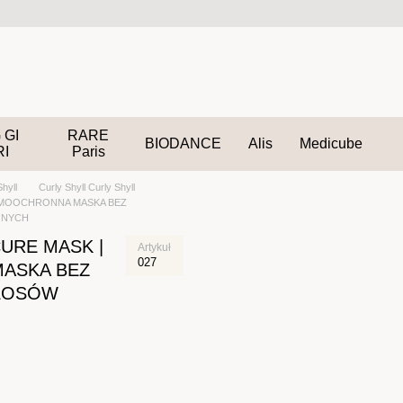
 GI
RARE
BIODANCE
Alis
Medicube
RI
Paris
Shyll
Curly Shyll Curly Shyll
ERMOOCHRONNA MASKA BEZ
ONYCH
CURE MASK |
Artykuł
027
ASKA BEZ
WŁOSÓW