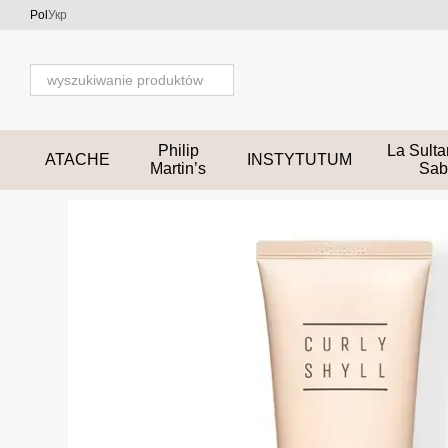
Przejdź do głównej treści
Pol
Укр
Philip
La Sult
ATACHE
INSTYTUTUM
Martin’s
Sab