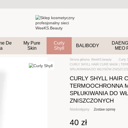
ane De
My Pure
Curly
DAENG
BALIBODY
a
Skin
Shyll
MEO 
Strona główna. WeeKS.beauty
Curly 
CURLY SHYLL HAIR CURE MASK | T
SPŁUKIWANIA DO WŁOSÓW ZNISZCZ
CURLY SHYLL HAIR 
TERMOOCHRONNA M
SPŁUKIWANIA DO 
ZNISZCZONYCH
Niedostępny
Zostaw opinię
40 zł