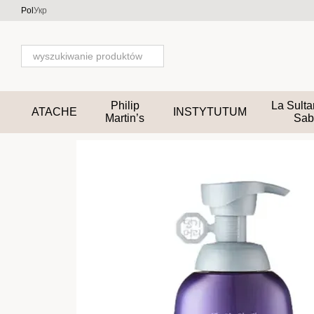
Przejdź do głównej treści
Pol
Укр
Philip
La Sult
ATACHE
INSTYTUTUM
Martin’s
Sab