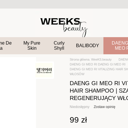
ane De
My Pure
Curly
DAENG
BALIBODY
a
Skin
Shyll
MEO 
Strona główna. WeeKS.beauty
DAENG
DAENG GI MEO RI DAENG GI MEO RI
DAENG GI MEO RI VITALIZING HAIR
WŁOSÓW
DAENG GI MEO RI VI
HAIR SHAMPOO | S
REGENERUJĄCY W
Niedostępny
Zostaw opinię
99 zł