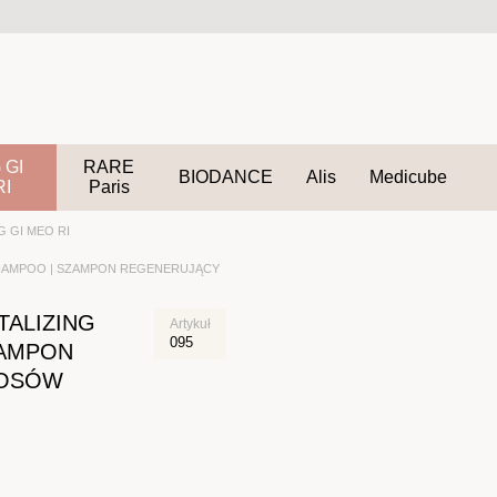
 GI
RARE
BIODANCE
Alis
Medicube
RI
Paris
 GI MEO RI
 SHAMPOO | SZAMPON REGENERUJĄCY
TALIZING
Artykuł
095
ZAMPON
ŁOSÓW