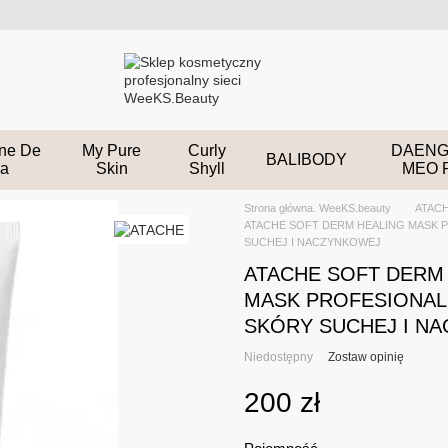
ane De
My Pure
Curly
DAENG
BALIBODY
a
Skin
Shyll
MEO 
Strona główna. WeeKS.beauty
ATAC
ATACHE SOFT DERM HEALING MASK P
SUCHEJ I NACZYNKOWEJ
ATACHE SOFT DERM
MASK PROFESIONAL 
SKÓRY SUCHEJ I N
Niedostępny
Zostaw opinię
200 zł