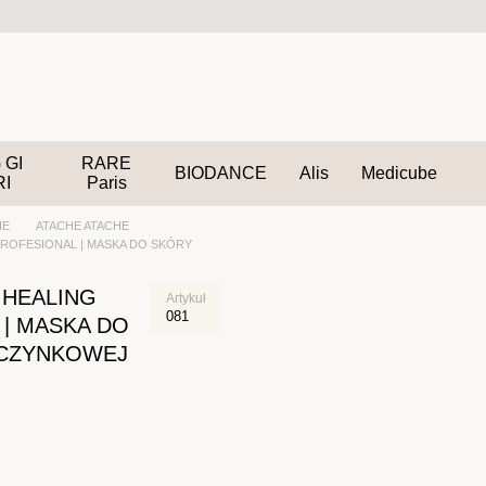
 GI
RARE
BIODANCE
Alis
Medicube
RI
Paris
HE
ATACHE ATACHE
ROFESIONAL | MASKA DO SKÓRY
 HEALING
Artykuł
081
| MASKA DO
ACZYNKOWEJ