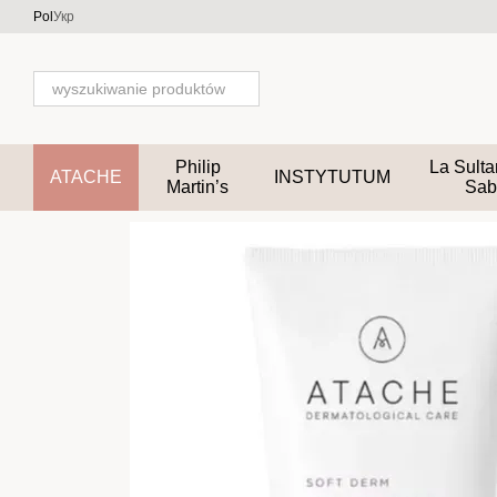
Przejdź do głównej treści
Pol
Укр
Philip
La Sult
ATACHE
INSTYTUTUM
Martin’s
Sab