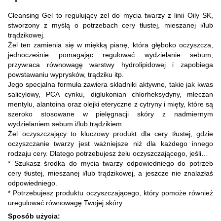
Cleansing Gel to regulujący żel do mycia twarzy z linii Oily SK,
stworzony z myślą o potrzebach cery tłustej, mieszanej i/lub
trądzikowej.
Żel ten zamienia się w miękką pianę, która głęboko oczyszcza,
jednocześnie pomagając regulować wydzielanie sebum,
przywraca równowagę warstwy hydrolipidowej i zapobiega
powstawaniu wyprysków, trądziku itp.
Jego specjalna formuła zawiera składniki aktywne, takie jak kwas
salicylowy, PCA cynku, diglukonian chlorheksydyny, mleczan
mentylu, alantoina oraz olejki eteryczne z cytryny i mięty, które są
szeroko stosowane w pielęgnacji skóry z nadmiernym
wydzielaniem sebum i/lub trądzikiem.
Żel oczyszczający to kluczowy produkt dla cery tłustej, gdzie
oczyszczanie twarzy jest ważniejsze niż dla każdego innego
rodzaju cery. Dlatego potrzebujesz żelu oczyszczającego, jeśli…
* Szukasz środka do mycia twarzy odpowiedniego do potrzeb
cery tłustej, mieszanej i/lub trądzikowej, a jeszcze nie znalazłaś
odpowiedniego.
* Potrzebujesz produktu oczyszczającego, który pomoże również
uregulować równowagę Twojej skóry.
Sposób użycia: