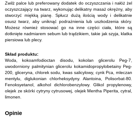
Zwilż palce lub preferowany dodatek do oczyszczania i nałóż żel
oczyszczający na twarz, wykonując delikatny masaż okrężny, aby
stworzyć miękką pianę. Spłucz dużą ilością wody i delikatnie
osusz twarz, aby uniknąć podrażnienia lub uszkodzenia skóry.
Możesz również stosować go na inne części ciała, które są
dotknięte nadmiarem sebum lub trądzikiem, takie jak szyja, klatka
piersiowa lub plecy.
Skład produktu:
Woda, kokoamfodioctan disodu, kokolan glicerolu Peg-7,
uwodorniony palmitynian glicerolu kokamidopropylobetainy Peg-
200, gliceryna, chlorek sodu, kwas salicylowy, cynk Pca, mleczan
mentylu, diglukonian chlorheksydyny. Alantoina, Polisorbat-80.
Fenoksyetanol, alkohol dichlorobenzylowy. Glikol propylenowy,
olejek ze skórki cytryny cytrusowej, olejek Mentha Piperita, cytral,
limonen.
Opinie