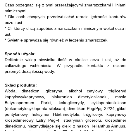
Czas pożegnać się z tymi przerażającymi zmarszczkami i liniami
mimicznymi.
* Dla osób chcących przeciwdziałać utracie jędrności konturów
oczu i ust.
* Ci, którzy chcą zapobiec zmarszczkom mimicznym wokół oczu i
ust.
* Świetnie sprawdza się również w leczeniu zmarszczek.
Sposób użycia:
Delikatnie wklep niewielką ilość w okolice oczu i ust, aż do
całkowitego wchłonięcia. W przypadku kontaktu z oczami
przemyć dużą ilością wody.
Skład produktu:
Woda, dimetikon, gliceryna, alkohol cetylowy, trigliceryd
kaprylowy/kaprynowy, hialuronian dimetylosilanolu, masło
Butyrospermum Parkii, kokoglicerydy, cyklopentasiloksan
(dekametylocyklopenta-siloksan), dimetikon Peg/Ppg-22/24, glikol
pentylenowy, heksymer Hdi/trimetylolu, trójgliceryd kaprynowy
krospolimerowy Estry Peg-4, stearynian glicerolu, krospolimer
dimetikonu, niezmydlające się olejki z nasion Helianthus Annuus,