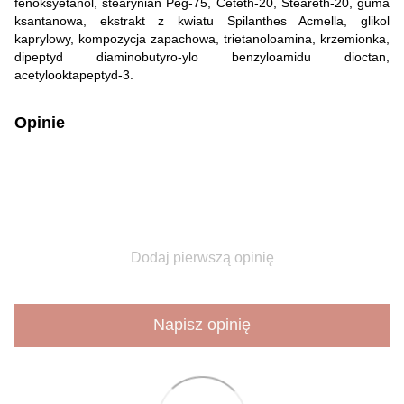
fenoksyetanol, stearynian Peg-75, Ceteth-20, Steareth-20, guma
ksantanowa, ekstrakt z kwiatu Spilanthes Acmella, glikol
kaprylowy, kompozycja zapachowa, trietanoloamina, krzemionka,
dipeptyd diaminobutyro-ylo benzyloamidu dioctan,
acetylooktapeptyd-3.
Opinie
Dodaj pierwszą opinię
Napisz opinię