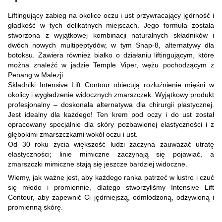
Liftingujący zabieg na okolice oczu i ust przywracający jędrność i
gładkość w tych delikatnych miejscach. Jego formuła została
stworzona z wyjątkowej kombinacji naturalnych składników i
dwóch nowych multipeptydów, w tym Snap-8, alternatywy dla
botoksu. Zawiera również białko o działaniu liftingującym, które
można znaleźć w jadzie Temple Viper, wężu pochodzącym z
Penang w Malezji.
Składniki Intensive Lift Contour obiecują rozluźnienie mięśni w
okolicy i wygładzenie widocznych zmarszczek. Wyjątkowy produkt
profesjonalny – doskonała alternatywa dla chirurgii plastycznej.
Jest idealny dla każdego! Ten krem pod oczy i do ust został
opracowany specjalnie dla skóry pozbawionej elastyczności i z
głębokimi zmarszczkami wokół oczu i ust.
Od 30 roku życia większość ludzi zaczyna zauważać utratę
elastyczności; linie mimiczne zaczynają się pojawiać, a
zmarszczki mimiczne stają się jeszcze bardziej widoczne.
Wiemy, jak ważne jest, aby każdego ranka patrzeć w lustro i czuć
się młodo i promiennie, dlatego stworzyliśmy Intensive Lift
Contour, aby zapewnić Ci jędrniejszą, odmłodzoną, odżywioną i
promienną skórę.