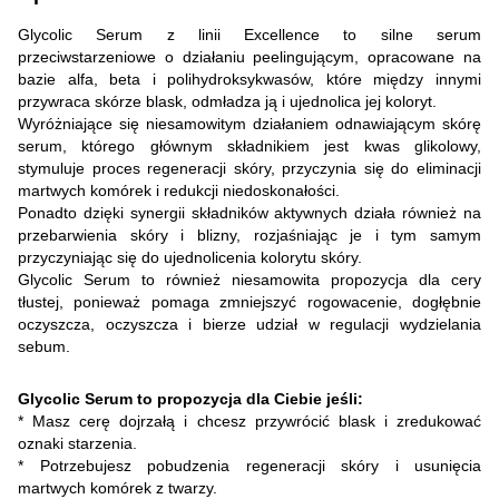
Glycolic Serum z linii Excellence to silne serum
przeciwstarzeniowe o działaniu peelingującym, opracowane na
bazie alfa, beta i polihydroksykwasów, które między innymi
przywraca skórze blask, odmładza ją i ujednolica jej koloryt.
Wyróżniające się niesamowitym działaniem odnawiającym skórę
serum, którego głównym składnikiem jest kwas glikolowy,
stymuluje proces regeneracji skóry, przyczynia się do eliminacji
martwych komórek i redukcji niedoskonałości.
Ponadto dzięki synergii składników aktywnych działa również na
przebarwienia skóry i blizny, rozjaśniając je i tym samym
przyczyniając się do ujednolicenia kolorytu skóry.
Glycolic Serum to również niesamowita propozycja dla cery
tłustej, ponieważ pomaga zmniejszyć rogowacenie, dogłębnie
oczyszcza, oczyszcza i bierze udział w regulacji wydzielania
sebum.
Glycolic Serum to propozycja dla Ciebie jeśli:
* Masz cerę dojrzałą i chcesz przywrócić blask i zredukować
oznaki starzenia.
* Potrzebujesz pobudzenia regeneracji skóry i usunięcia
martwych komórek z twarzy.