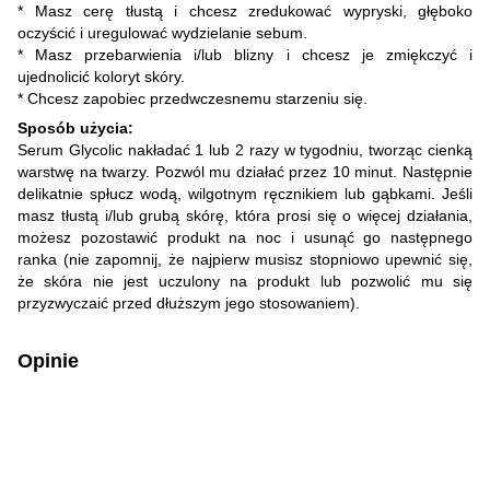
* Masz cerę tłustą i chcesz zredukować wypryski, głęboko
oczyścić i uregulować wydzielanie sebum.
* Masz przebarwienia i/lub blizny i chcesz je zmiękczyć i
ujednolicić koloryt skóry.
* Chcesz zapobiec przedwczesnemu starzeniu się.
Sposób użycia:
Serum Glycolic nakładać 1 lub 2 razy w tygodniu, tworząc cienką
warstwę na twarzy. Pozwól mu działać przez 10 minut. Następnie
delikatnie spłucz wodą, wilgotnym ręcznikiem lub gąbkami. Jeśli
masz tłustą i/lub grubą skórę, która prosi się o więcej działania,
możesz pozostawić produkt na noc i usunąć go następnego
ranka (nie zapomnij, że najpierw musisz stopniowo upewnić się,
że skóra nie jest uczulony na produkt lub pozwolić mu się
przyzwyczaić przed dłuższym jego stosowaniem).
Opinie