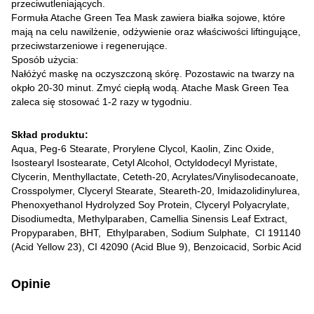
przeciwutleniających.
Formuła Atache Green Tea Mask zawiera białka sojowe, które
mają na celu nawilżenie, odżywienie oraz właściwości liftingujące,
przeciwstarzeniowe i regenerujące.
Sposób użycia:
Nałóżyć maskę na oczyszczoną skórę. Pozostawic na twarzy na
okpło 20-30 minut. Zmyć ciepłą wodą. Atache Mask Green Tea
zaleca się stosować 1-2 razy w tygodniu.
Skład produktu:
Aqua, Peg-6 Stearate, Prorylene Clycol, Kaolin, Zinc Oxide,
Isostearyl Isostearate, Cetyl Alcohol, Оctyldodecyl Myristate,
Clycerin, Menthyllactate, Ceteth-20, Acrylates/Vinylisodecanoate,
Crosspolymer, Clyceryl Stearate, Steareth-20, Imidazolidinylurea,
Phenoxyethanol Hydrolyzed Soy Protein, Clyceryl Polyacrylate,
Disodiumedta, Methylparaben, Camellia Sinensis Leaf Extract,
Propyparaben, BHT, Ethylparaben, Sodium Sulphate, CI 191140
(Acid Yellow 23), CI 42090 (Acid Blue 9), Benzoicacid, Sorbic Acіd
Opinie