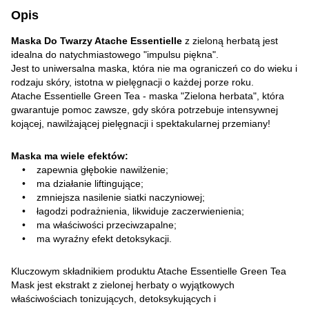
Opis
Maska Do Twarzy Atache Essentielle
z zieloną herbatą jest
idealna do natychmiastowego "impulsu piękna".
Jest to uniwersalna maska, która nie ma ograniczeń co do wieku i
rodzaju skóry, istotna w pielęgnacji o każdej porze roku.
Atache Essentielle Green Tea - maska "Zielona herbata", która
gwarantuje pomoc zawsze, gdy skóra potrzebuje intensywnej
kojącej, nawilżającej pielęgnacji i spektakularnej przemiany!
Maska ma wiele efektów:
• zapewnia głębokie nawilżenie;
• ma działanie liftingujące;
• zmniejsza nasilenie siatki naczyniowej;
• łagodzi podrażnienia, likwiduje zaczerwienienia;
• ma właściwości przeciwzapalne;
• ma wyraźny efekt detoksykacji.
Kluczowym składnikiem produktu Atache Essentielle Green Tea
Mask jest ekstrakt z zielonej herbaty o wyjątkowych
właściwościach tonizujących, detoksykujących i