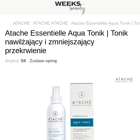
ATACHE
ATACHE ATACHE
Atache Essentielle Aqua Tonik | To
Atache Essentielle Aqua Tonik | Tonik
nawilżający i zmniejszający
przekrwienie
Artykuł:
04
Zostaw opinię