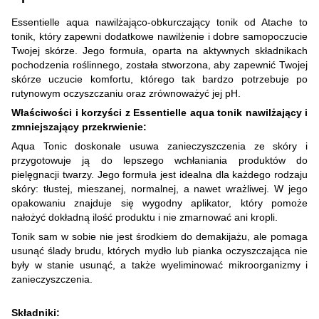
Essentielle aqua nawilżająco-obkurczający tonik od Atache to
tonik, który zapewni dodatkowe nawilżenie i dobre samopoczucie
Twojej skórze. Jego formuła, oparta na aktywnych składnikach
pochodzenia roślinnego, została stworzona, aby zapewnić Twojej
skórze uczucie komfortu, którego tak bardzo potrzebuje po
rutynowym oczyszczaniu oraz zrównoważyć jej pH.
Właściwości i korzyści z Essentielle aqua tonik nawilżający i
zmniejszający przekrwienie:
Aqua Tonic doskonale usuwa zanieczyszczenia ze skóry i
przygotowuje ją do lepszego wchłaniania produktów do
pielęgnacji twarzy. Jego formuła jest idealna dla każdego rodzaju
skóry: tłustej, mieszanej, normalnej, a nawet wrażliwej. W jego
opakowaniu znajduje się wygodny aplikator, który pomoże
nałożyć dokładną ilość produktu i nie zmarnować ani kropli.
Tonik sam w sobie nie jest środkiem do demakijażu, ale pomaga
usunąć ślady brudu, których mydło lub pianka oczyszczająca nie
były w stanie usunąć, a także wyeliminować mikroorganizmy i
zanieczyszczenia.
Składniki: